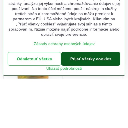
stránky, analýzu jej výkonnosti a zhromažďovanie údajov o jej
používaní. Na tento účel môžeme použiť nástroje a služby
tretích strán a zhromaždené údaje sa môžu preniesť k
Záslepka o 35hr /100ks
Záslepka o 38 mm hr.1-
partnerom v EÚ, USA alebo iných krajinách. Kliknutím na
3,5/100ks
„Prijať všetky cookies“ vyjadrujete svoj súhlas s týmto
Na sklade odbojna.sk
Na sklade odbojna.sk
spracovaním. Nižšie môžete nájsť podrobné informácie alebo
0,30 €
0,30 €
upraviť svoje preferencie.
Do košíka
Do košíka
Zásady ochrany osobných údajov
Odmietnuť všetko
Prijať všetky cookies
Ukázať podrobnosti
Tesnen.sam. P hnedé
Tesnen.sam. P biele 100m
100m
Na objednanie do 7-10 prac.
Na objednanie do 7-10 prac.
dní
dní