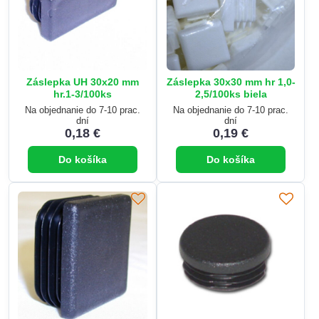
Záslepka UH 30x20 mm
Záslepka 30x30 mm hr 1,0-
hr.1-3/100ks
2,5/100ks biela
Na objednanie do 7-10 prac.
Na objednanie do 7-10 prac.
dní
dní
0,18 €
0,19 €
Do košíka
Do košíka