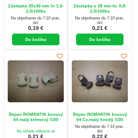
Záslepka 30x30 mm hr 1,0-
Záslepka o 28 mm hr. 0,8-
2,5/100ks
2,5/100ks
Na objednanie do 7-10 prac.
Na objednanie do 7-10 prac.
dní
dní
0,19 €
0,21 €
Do košíka
Do košíka
Štipec ROMANTIK kovový
Štipec ROMANTIK kovový
04 malý krémový /100
04 Cz.malý hnedý /100
Na objednanie do 7-10 prac.
Na sklade odbojna.sk
dní
0,21 €
0,22 €