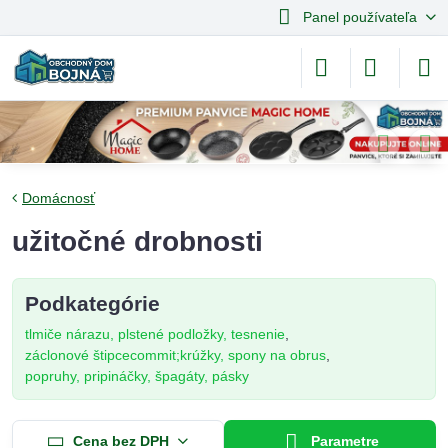
Panel používateľa
Domácnosť
užitočné drobnosti
Podkategórie
tlmiče nárazu, plstené podložky, tesnenie
záclonové štipcecommit;krúžky, spony na obrus
popruhy, pripináčky, špagáty, pásky
Cena bez DPH
Parametre