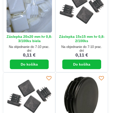
Záslepka 20x20 mm hr 0,8-
Záslepka 15x15 mm hr 0,8-
3/100ks biela
2/100ks
Na objednanie do 7-10 prac.
Na objednanie do 7-10 prac.
dní
dní
0,11 €
0,11 €
Do košíka
Do košíka