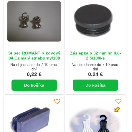
Štipec ROMANTIK kovový
Záslepka o 32 mm hr. 0,8-
04 Cz.malý strieborný/100
2,5/100ks
Na objednanie do 7-10 prac.
Na objednanie do 7-10 prac.
dní
dní
0,22 €
0,24 €
Do košíka
Do košíka