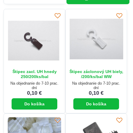
Štipec zacl. UH hnedy
Štipec záclonový UH biely,
250/200ks/bal
/200/ks/bal WW
Na objednanie do 7-10 prac.
Na objednanie do 7-10 prac.
dní
dní
0,10 €
0,10 €
Do košíka
Do košíka