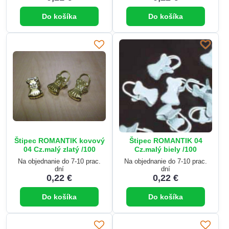
Do košíka
Do košíka
Štipec ROMANTIK kovový
Štipec ROMANTIK 04
04 Cz.malý zlatý /100
Cz.malý biely /100
Na objednanie do 7-10 prac.
Na objednanie do 7-10 prac.
dní
dní
0,22 €
0,22 €
Do košíka
Do košíka