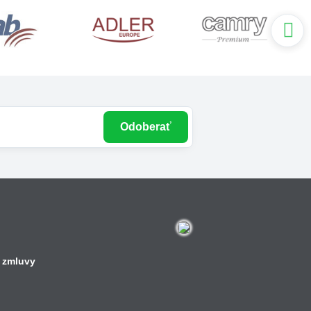
Odoberať
 zmluvy