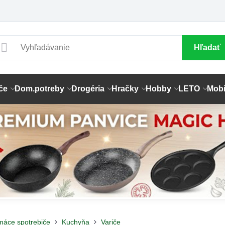
Hľadať
če
Dom.potreby
Drogéria
Hračky
Hobby
LETO
Mobi
máce spotrebiče
Kuchyňa
Variče