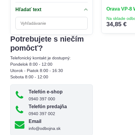
Orava VP-8 W
Hľadať text
Na sklade odb
Prehľadať
34,85 €
výsledky
filtra
Potrebujete s niečím
fulltextom
pomôcť?
Telefonický kontakt je dostupný:
Pondelok 8:00 - 12:00
Utorok - Piatok 8:00 - 16:30
Sobota 8:00 - 12:00
Telefón e-shop
0940 397 000
Telefón predajňa
0940 397 002
Email
info@odbojna.sk