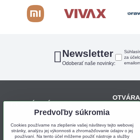
Newsletter
Súhlasí
za účel
emailo
Odoberať naše novinky:
OTVÁRA
KDE NÁS NÁJDETE
Predvoľby súkromia
Pondelo
Sídlo firmy, korešpondenčná adresa,
Utorok
osobný odber:
Cookies používame na zlepšenie vašej návštevy tejto webovej
Streda
stránky, analýzu jej výkonnosti a zhromažďovanie údajov o jej
Obchodný dom Bojná
Štvrtok
používaní. Na tento účel môžeme použiť nástroje a služby
Bojná 657