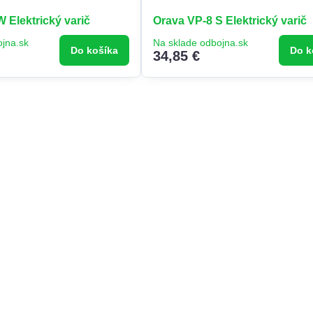
 Elektrický varič
Orava VP-8 S Elektrický varič
ojna.sk
Na sklade odbojna.sk
Do košíka
Do k
34,85 €