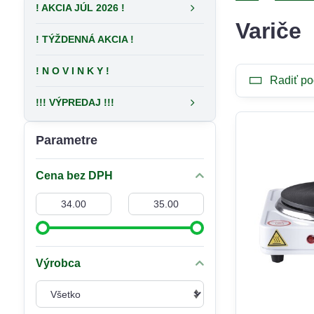
! AKCIA JÚL 2026 !
Variče
! TÝŽDENNÁ AKCIA !
! N O V I N K Y !
Radiť po
!!! VÝPREDAJ !!!
Parametre
Cena bez DPH
Od:
Do:
Výrobca