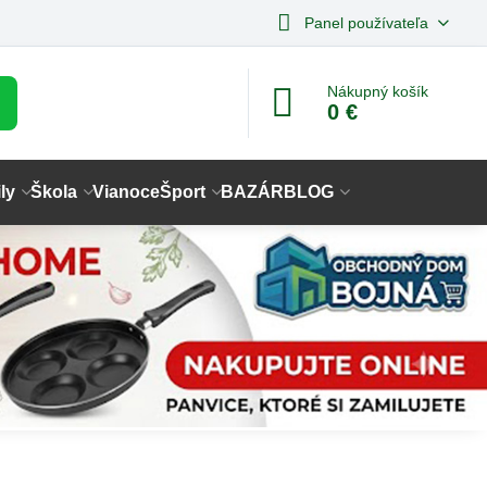
Panel používateľa
Nákupný košík
0 €
ly
Škola
Vianoce
Šport
BAZÁR
BLOG