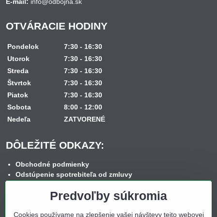
E-mail:
info@odbojna.sk
OTVÁRACIE HODINY
Pondelok
7:30 - 16:30
Utorok
7:30 - 16:30
Streda
7:30 - 16:30
Štvrtok
7:30 - 16:30
Piatok
7:30 - 16:30
Sobota
8:00 - 12:00
Nedeľa
ZATVORENÉ
DÔLEŽITÉ ODKAZY:
Obchodné podmienky
Odstúpenie spotrebiteľa od zmluvy
Reklamačný poriadok
Predvoľby súkromia
Reklamačný formulár
Spôsob dopravy
Cookies používame na zlepšenie vašej návštevy tejto webovej
Spôsob platby