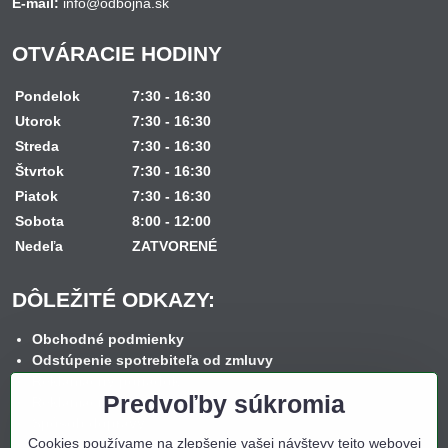
E-mail:
info@odbojna.sk
OTVÁRACIE HODINY
Pondelok
7:30 - 16:30
Utorok
7:30 - 16:30
Streda
7:30 - 16:30
Štvrtok
7:30 - 16:30
Piatok
7:30 - 16:30
Sobota
8:00 - 12:00
Nedeľa
ZATVORENÉ
DÔLEŽITÉ ODKAZY:
Obchodné podmienky
Odstúpenie spotrebiteľa od zmluvy
Reklamačný poriadok
Predvoľby súkromia
Reklamačný formulár
Spôsob dopravy
Cookies používame na zlepšenie vašej návštevy tejto webovej
Spôsob platby