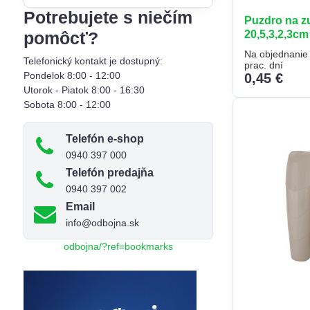
filtra
Potrebujete s niečím
Puzdro na z
fulltextom
20,5,3,2,3cm
pomôcť?
Na objednanie
Telefonický kontakt je dostupný:
prac. dní
Pondelok 8:00 - 12:00
0,45 €
Utorok - Piatok 8:00 - 16:30
Sobota 8:00 - 12:00
Telefón e-shop
0940 397 000
Telefón predajňa
0940 397 002
Email
info@odbojna.sk
odbojna/?ref=bookmarks