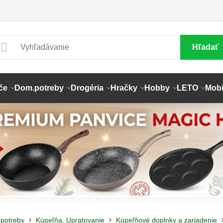
Hľadať
če
Dom.potreby
Drogéria
Hračky
Hobby
LETO
Mobi
potreby
Kúpeľňa, Upratovanie
Kúpeľňové doplnky a zariadenie