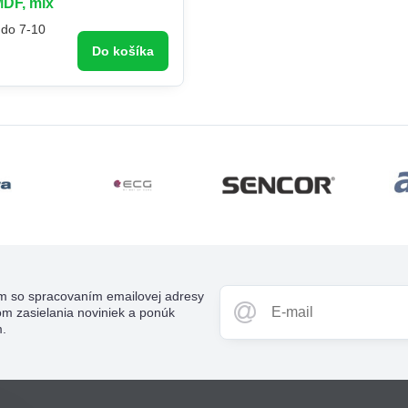
MDF, mix
 do 7-10
Do košíka
m so spracovaním emailovej adresy
om zasielania noviniek a ponúk
m.