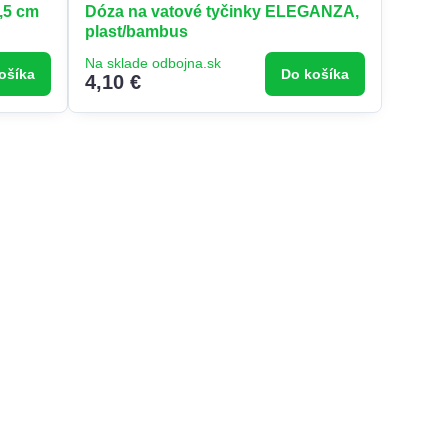
,5 cm
Dóza na vatové tyčinky ELEGANZA,
plast/bambus
Na sklade odbojna.sk
ošíka
Do košíka
4,10 €