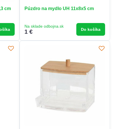
,3 cm
Púzdro na mydlo UH 11x8x5 cm
Na sklade odbojna.sk
ošíka
Do košíka
1 €