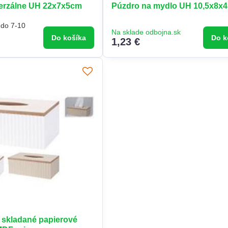
erzálne UH 22x7x5cm
Púzdro na mydlo UH 10,5x8x4
 do 7-10
Na sklade odbojna.sk
Do košíka
Do k
1,23 €
 skladané papierové