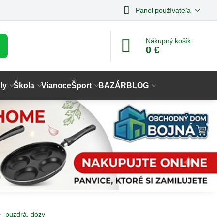
Panel používateľa
Nákupný košík
0 €
ly
Škola
Vianoce
Šport
BAZÁR
BLOG
puzdrá, dózy