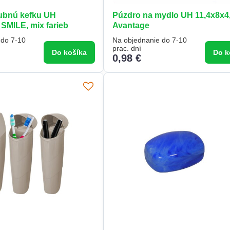
ubnú kefku UH
Púzdro na mydlo UH 11,4x8x4
 SMILE, mix farieb
Avantage
 do 7-10
Na objednanie do 7-10
prac. dní
Do košíka
Do k
0,98 €