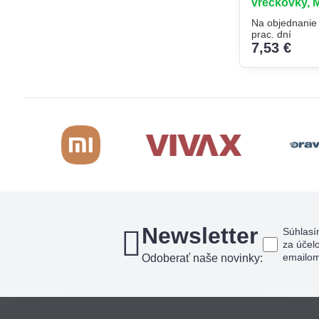
vreckovky, 
Na objednanie
prac. dní
7,53 €
Newsletter
Súhlasí
za účel
emailo
Odoberať naše novinky: