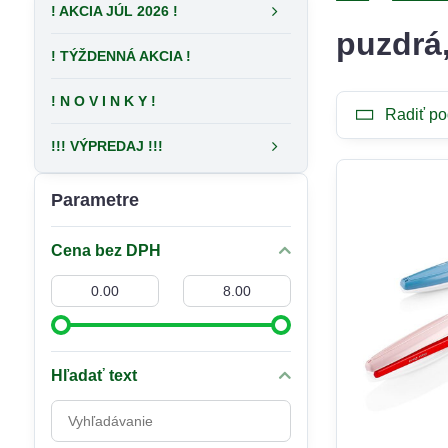
! AKCIA JÚL 2026 !
puzdrá
! TÝŽDENNÁ AKCIA !
! N O V I N K Y !
Radiť po
!!! VÝPREDAJ !!!
Parametre
Cena bez DPH
Od:
Do:
Hľadať text
Prehľadať
výsledky