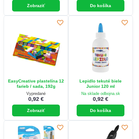
Zobraziť
Do košíka
EasyCreative plastelína 12
Lepidlo tekuté biele
farieb / sada, 192g
Junior 120 ml
Vypredané
Na sklade odbojna.sk
0,92 €
0,92 €
Zobraziť
Do košíka