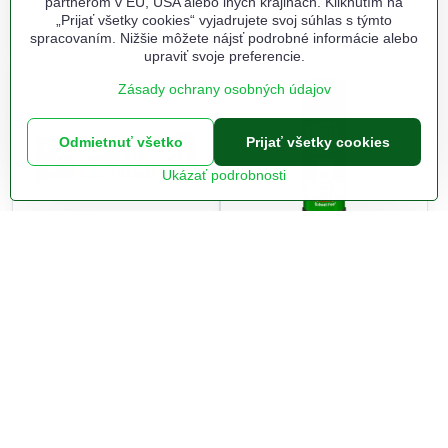
partnerom v EÚ, USA alebo iných krajinách. Kliknutím na
„Prijať všetky cookies“ vyjadrujete svoj súhlas s týmto
Do košíka
Do košíka
spracovaním. Nižšie môžete nájsť podrobné informácie alebo
upraviť svoje preferencie.
Zásady ochrany osobných údajov
Odmietnuť všetko
Prijať všetky cookies
Ukázať podrobnosti
Plastelína 10 odtieňov,
Lepiaca tyčinka Pritt stick
celofán
20 g
Na sklade odbojna.sk
Na sklade odbojna.sk
1,54 €
1,54 €
Do košíka
Do košíka