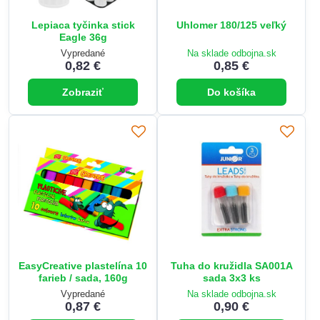
Lepiaca tyčinka stick
Uhlomer 180/125 veľký
Eagle 36g
Vypredané
Na sklade odbojna.sk
0,82 €
0,85 €
Zobraziť
Do košíka
EasyCreative plastelína 10
Tuha do kružidla SA001A
farieb / sada, 160g
sada 3x3 ks
Vypredané
Na sklade odbojna.sk
0,87 €
0,90 €