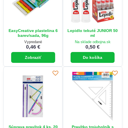
EasyCreative plastelina 6
Lepidlo tekuté JUNIOR 50
barev/sada, 96g
ml
Vypredané
Na sklade odbojna.sk
0,46 €
0,50 €
Zobraziť
Do košíka
Súprava pravítok 4 ks, 20
Pravítko trojuholník s