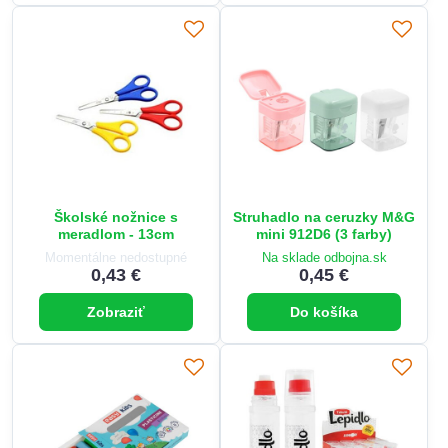
Školské nožnice s
Struhadlo na ceruzky M&G
meradlom - 13cm
mini 912D6 (3 farby)
Momentálne nedostupné
Na sklade odbojna.sk
0,43 €
0,45 €
Zobraziť
Do košíka