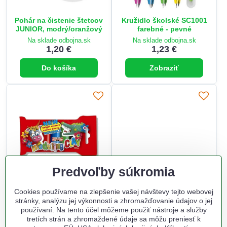
Pohár na čistenie štetcov
Kružidlo školské SC1001
JUNIOR, modrý/oranžový
farebné - pevné
Na sklade odbojna.sk
Na sklade odbojna.sk
1,20 €
1,23 €
Do košíka
Zobraziť
Predvoľby súkromia
Plastelína 5 odtieňov,100
Hodiny školské detské -
Cookies používame na zlepšenie vašej návštevy tejto webovej
g
mix
stránky, analýzu jej výkonnosti a zhromažďovanie údajov o jej
používaní. Na tento účel môžeme použiť nástroje a služby
Na sklade odbojna.sk
Na sklade odbojna.sk
tretích strán a zhromaždené údaje sa môžu preniesť k
1,35 €
1,50 €