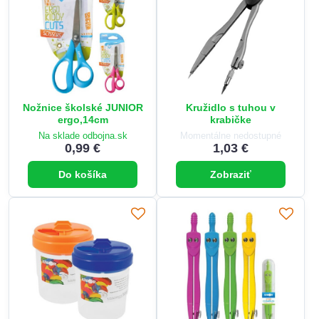
Nožnice školské JUNIOR
Kružidlo s tuhou v
ergo,14cm
krabičke
Na sklade odbojna.sk
Momentálne nedostupné
0,99 €
1,03 €
Do košíka
Zobraziť