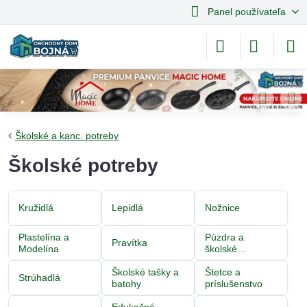
Panel používateľa
Školské a kanc. potreby
Školské potreby
Kružidlá
Lepidlá
Nožnice
Plastelína a
Púzdra a
Pravítka
Modelína
školské
peračníky
Školské tašky a
Štetce a
Strúhadlá
batohy
príslušenstvo
Edukačné