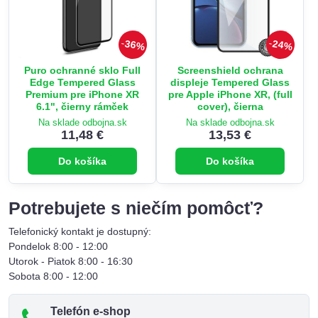
36%
24%
Puro ochranné sklo Full
Screenshield ochrana
Edge Tempered Glass
displeje Tempered Glass
Premium pre iPhone XR
pre Apple iPhone XR, (full
6.1", čierny rámček
cover), čierna
Na sklade odbojna.sk
Na sklade odbojna.sk
11,48 €
13,53 €
Do košíka
Do košíka
Potrebujete s niečím pomôcť?
Telefonický kontakt je dostupný:
Pondelok 8:00 - 12:00
Utorok - Piatok 8:00 - 16:30
Sobota 8:00 - 12:00
Telefón e-shop