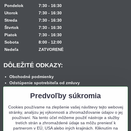
Pondelok
7:30 - 16:30
Utorok
7:30 - 16:30
Streda
7:30 - 16:30
Štvrtok
7:30 - 16:30
Piatok
7:30 - 16:30
Sobota
8:00 - 12:00
Nedeľa
ZATVORENÉ
DÔLEŽITÉ ODKAZY:
Obchodné podmienky
Odstúpenie spotrebiteľa od zmluvy
Reklamačný poriadok
Predvoľby súkromia
Reklamačný formulár
Spôsob dopravy
Cookies používame na zlepšenie vašej návštevy tejto webovej
Spôsob platby
stránky, analýzu jej výkonnosti a zhromažďovanie údajov o jej
Nákup na splátky
používaní. Na tento účel môžeme použiť nástroje a služby
Ochrana osobných údajov
tretích strán a zhromaždené údaje sa môžu preniesť k
Cookies
partnerom v EÚ, USA alebo iných krajinách. Kliknutím na