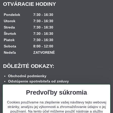
OTVÁRACIE HODINY
Pondelok
7:30 - 16:30
Utorok
7:30 - 16:30
Streda
7:30 - 16:30
Štvrtok
7:30 - 16:30
Piatok
7:30 - 16:30
Sobota
8:00 - 12:00
Nedeľa
ZATVORENÉ
DÔLEŽITÉ ODKAZY:
Obchodné podmienky
Odstúpenie spotrebiteľa od zmluvy
Reklamačný poriadok
Predvoľby súkromia
Reklamačný formulár
Spôsob dopravy
Cookies používame na zlepšenie vašej návštevy tejto webovej
Spôsob platby
stránky, analýzu jej výkonnosti a zhromažďovanie údajov o jej
Nákup na splátky
používaní. Na tento účel môžeme použiť nástroje a služby