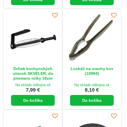
Držiak kuchynských
Luskáč na orechy kov
utierok SKVELER, do
(10994)
priemeru rolky 16cm
Na sklade odbojna.sk
Na sklade odbojna.sk
7,99 €
8,10 €
Do košíka
Do košíka