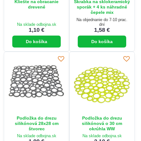
Kliešte na obracanie
Škrabka na sklokeramický
drevené
sporák + 4 ks náhradné
čepele mix
Na objednanie do 7-10 prac.
Na sklade odbojna.sk
dní
1,10 €
1,58 €
Do košíka
Do košíka
Podložka do drezu
Podložka do drezu
silikónová 28x28 cm
silikónová o 30 cm
štvorec
okrúhla WW
Na sklade odbojna.sk
Na sklade odbojna.sk