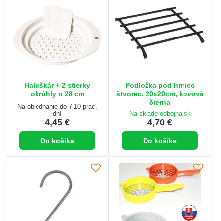
Haluškár + 2 stierky
Podložka pod hrniec
okrúhly o 28 cm
štvorec, 20x20cm, kovová
čierna
Na objednanie do 7-10 prac.
dní
Na sklade odbojna.sk
4,45 €
4,70 €
Do košíka
Do košíka