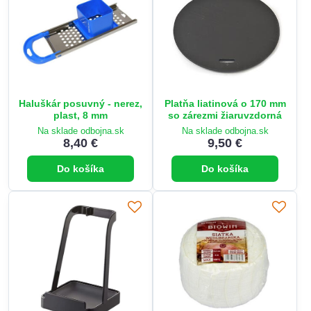
Haluškár posuvný - nerez,
Platňa liatinová o 170 mm
plast, 8 mm
so zárezmi žiaruvzdorná
Na sklade odbojna.sk
Na sklade odbojna.sk
8,40 €
9,50 €
Do košíka
Do košíka