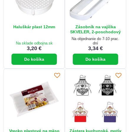
Haluškár plast 12mm
Zásobník na vajíčka
SKVELER, 2-poschodový
Na objednanie do 7-10 prac.
Na sklade odbojna.sk
dní
3,20 €
3,34 €
Do košíka
Do košíka
Vrecko plastové na mäso
Zástera kuchynská, motív