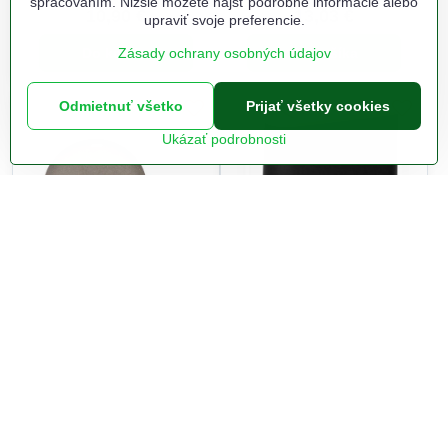
spracovaním. Nižšie môžete nájsť podrobné informácie alebo
10,90 €
13,03 €
upraviť svoje preferencie.
Zásady ochrany osobných údajov
Do košíka
Do košíka
Odmietnuť všetko
Prijať všetky cookies
Ukázať podrobnosti
Platňa liatinová o 210 mm
Stojan na nože 23x8x23,5
so zárezmi žiaruvzdorná
cm čierny
WW
Na objednanie do 7-10 prac.
Na sklade odbojna.sk
dní
14,50 €
15,59 €
Do košíka
Do košíka