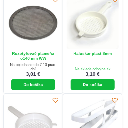
Rozptyľovač plameňa
Haluskar plast 8mm
o140 mm WW
Na objednanie do 7-10 prac.
dní
Na sklade odbojna.sk
3,01 €
3,10 €
Do košíka
Do košíka