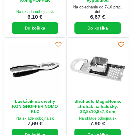
KönigHOFFER
výpustkou
Na objednanie do 7-10 prac.
Na sklade odbojna.sk
dní
6,10 €
6,67 €
Do košíka
Do košíka
Luskáčik na orechy
Strúhadlo MagicHome,
KONIGHOFFER NOMO
struhák na halušky,
KLC
32,8x10,8x7,8 cm
Na sklade odbojna.sk
Na sklade odbojna.sk
7,69 €
7,90 €
Do košíka
Do košíka