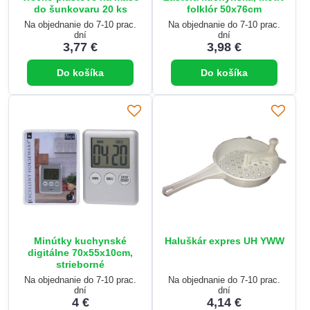
do šunkovaru 20 ks
folklór 50x76cm
Na objednanie do 7-10 prac.
Na objednanie do 7-10 prac.
dní
dní
3,77 €
3,98 €
Do košíka
Do košíka
Minútky kuchynské
Haluškár expres UH YWW
digitálne 70x55x10cm,
strieborné
Na objednanie do 7-10 prac.
Na objednanie do 7-10 prac.
dní
dní
4 €
4,14 €