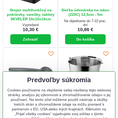
Stojan multifunkčný na
Sieťka údenárska na mäso
pokrievky, varešky, tablety
(220C) 12,5cm - 5m
SKVELER 10x10x16cm
Na objednanie do 7-10 prac.
Vypredané
dní
10,30 €
10,86 €
Zobraziť
Do košíka
Predvoľby súkromia
Cookies používame na zlepšenie vašej návštevy tejto webovej
stránky, analýzu jej výkonnosti a zhromažďovanie údajov o jej
používaní. Na tento účel môžeme použiť nástroje a služby
Lúskač na orechy kovový
Vedro nerezové 16l bez
tretích strán a zhromaždené údaje sa môžu preniesť k
TYGER
pokrievky
partnerom v EÚ, USA alebo iných krajinách. Kliknutím na
„Prijať všetky cookies“ vyjadrujete svoj súhlas s týmto
Na objednanie do 7-10 prac.
Na sklade odbojna.sk
dní