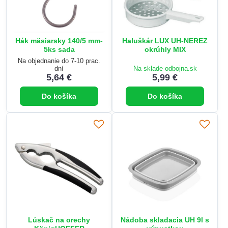
Hák mäsiarsky 140/5 mm-
Haluškár LUX UH-NEREZ
5ks sada
okrúhly MIX
Na objednanie do 7-10 prac.
dní
Na sklade odbojna.sk
5,64 €
5,99 €
Do košíka
Do košíka
Lúskač na orechy
Nádoba skladacia UH 9l s