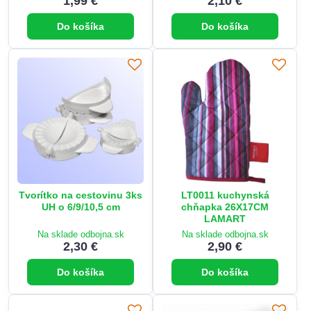
1,99 €
2,10 €
Do košíka
Do košíka
Tvorítko na cestovinu 3ks
LT0011 kuchynská
UH o 6/9/10,5 cm
chňapka 26X17CM
LAMART
Na sklade odbojna.sk
Na sklade odbojna.sk
2,30 €
2,90 €
Do košíka
Do košíka