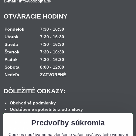
E-mail:
info@odbojna.sk
OTVÁRACIE HODINY
Pondelok
7:30 - 16:30
Utorok
7:30 - 16:30
Streda
7:30 - 16:30
Štvrtok
7:30 - 16:30
Piatok
7:30 - 16:30
Sobota
8:00 - 12:00
Nedeľa
ZATVORENÉ
DÔLEŽITÉ ODKAZY:
Obchodné podmienky
Odstúpenie spotrebiteľa od zmluvy
Reklamačný poriadok
Predvoľby súkromia
Reklamačný formulár
Spôsob dopravy
Cookies používame na zlepšenie vašej návštevy tejto webovej
Spôsob platby