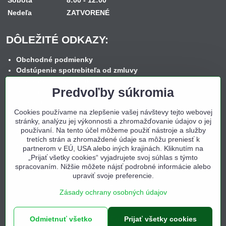
Nedeľa
ZATVORENÉ
DÔLEŽITÉ ODKAZY:
Obchodné podmienky
Odstúpenie spotrebiteľa od zmluvy
Reklamačný poriadok
Predvoľby súkromia
Reklamačný formulár
Spôsob dopravy
Cookies používame na zlepšenie vašej návštevy tejto webovej
Spôsob platby
stránky, analýzu jej výkonnosti a zhromažďovanie údajov o jej
Nákup na splátky
používaní. Na tento účel môžeme použiť nástroje a služby
Ochrana osobných údajov
tretích strán a zhromaždené údaje sa môžu preniesť k
Cookies
partnerom v EÚ, USA alebo iných krajinách. Kliknutím na
Kontakt
„Prijať všetky cookies“ vyjadrujete svoj súhlas s týmto
spracovaním. Nižšie môžete nájsť podrobné informácie alebo
upraviť svoje preferencie.
Zásady ochrany osobných údajov
©
2026
Copyright
Odmietnuť všetko
Prijať všetky cookies