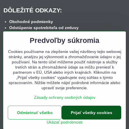
DÔLEŽITÉ ODKAZY:
Obchodné podmienky
Odstúpenie spotrebiteľa od zmluvy
Reklamačný poriadok
Predvoľby súkromia
Reklamačný formulár
Spôsob dopravy
Cookies používame na zlepšenie vašej návštevy tejto webovej
Spôsob platby
stránky, analýzu jej výkonnosti a zhromažďovanie údajov o jej
Nákup na splátky
používaní. Na tento účel môžeme použiť nástroje a služby
Ochrana osobných údajov
tretích strán a zhromaždené údaje sa môžu preniesť k
Cookies
partnerom v EÚ, USA alebo iných krajinách. Kliknutím na
Kontakt
„Prijať všetky cookies“ vyjadrujete svoj súhlas s týmto
spracovaním. Nižšie môžete nájsť podrobné informácie alebo
upraviť svoje preferencie.
Zásady ochrany osobných údajov
©
2026
Copyright
Odmietnuť všetko
Prijať všetky cookies
Predvoľby súkromia
Zásady ochrany osobných údajov
Ukázať podrobnosti
Vytvorené pomocou:
BiznisWeb.sk