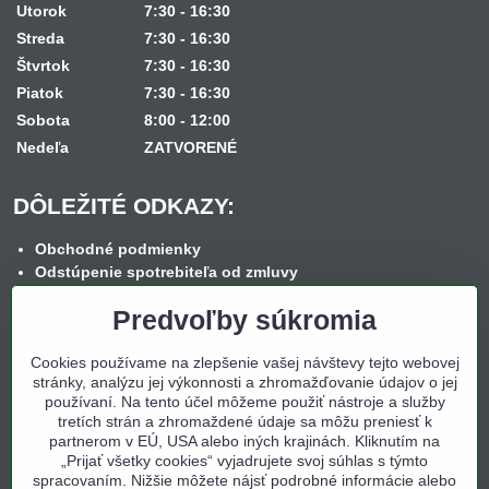
Utorok
7:30 - 16:30
Streda
7:30 - 16:30
Štvrtok
7:30 - 16:30
Piatok
7:30 - 16:30
Sobota
8:00 - 12:00
Nedeľa
ZATVORENÉ
DÔLEŽITÉ ODKAZY:
Obchodné podmienky
Odstúpenie spotrebiteľa od zmluvy
Reklamačný poriadok
Predvoľby súkromia
Reklamačný formulár
Spôsob dopravy
Cookies používame na zlepšenie vašej návštevy tejto webovej
Spôsob platby
stránky, analýzu jej výkonnosti a zhromažďovanie údajov o jej
Nákup na splátky
používaní. Na tento účel môžeme použiť nástroje a služby
Ochrana osobných údajov
tretích strán a zhromaždené údaje sa môžu preniesť k
Cookies
partnerom v EÚ, USA alebo iných krajinách. Kliknutím na
Kontakt
„Prijať všetky cookies“ vyjadrujete svoj súhlas s týmto
spracovaním. Nižšie môžete nájsť podrobné informácie alebo