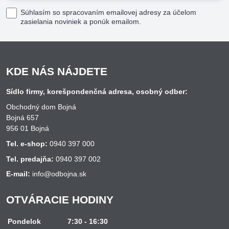
Súhlasím so spracovaním emailovej adresy za účelom
zasielania noviniek a ponúk emailom.
KDE NÁS NÁJDETE
Sídlo firmy, korešpondenčná adresa, osobný odber:
Obchodný dom Bojná
Bojná 657
956 01 Bojná
Tel. e-shop:
0940 397 000
Tel. predajňa:
0940 397 002
E-mail:
info@odbojna.sk
OTVÁRACIE HODINY
Pondelok
7:30 - 16:30