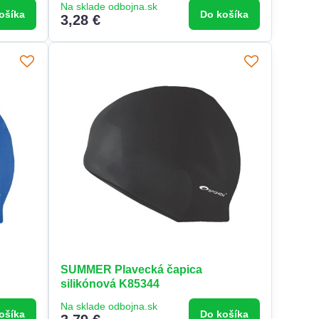
Na sklade odbojna.sk
ošíka
Do košíka
3,28 €
SUMMER Plavecká čapica
silikónová K85344
Na sklade odbojna.sk
ošíka
Do košíka