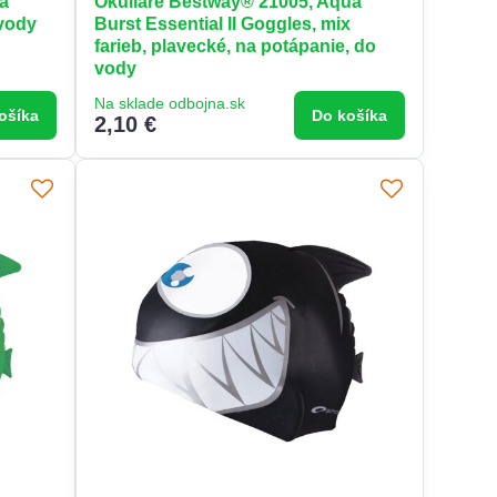
a
Okuliare Bestway® 21005, Aqua
 vody
Burst Essential II Goggles, mix
farieb, plavecké, na potápanie, do
vody
Na sklade odbojna.sk
ošíka
Do košíka
2,10 €