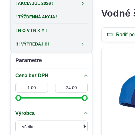
! AKCIA JÚL 2026 !
Vodné 
! TÝŽDENNÁ AKCIA !
! N O V I N K Y !
Radiť po
!!! VÝPREDAJ !!!
Parametre
Cena bez DPH
Od:
Do:
Výrobca