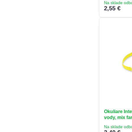
Na sklade odb
2,55 €
Okuliare Int
vody, mix fa
Na sklade odb