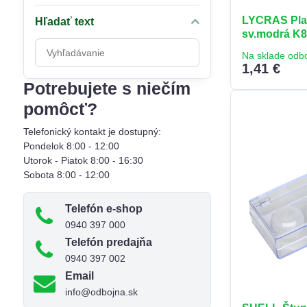
LYCRAS Plav
Hľadať text
sv.modrá K
Prehľadať
Na sklade odb
výsledky
1,41 €
filtra
Potrebujete s niečím
fulltextom
pomôcť?
Telefonický kontakt je dostupný:
Pondelok 8:00 - 12:00
Utorok - Piatok 8:00 - 16:30
Sobota 8:00 - 12:00
Telefón e-shop
0940 397 000
Telefón predajňa
0940 397 002
Email
info@odbojna.sk