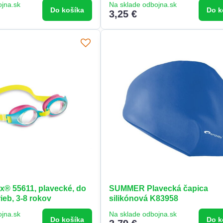
ojna.sk
Na sklade odbojna.sk
Do košíka
Do k
3,25 €
ex® 55611, plavecké, do
SUMMER Plavecká čapica
rieb, 3-8 rokov
silikónová K83958
ojna.sk
Na sklade odbojna.sk
Do košíka
Do k