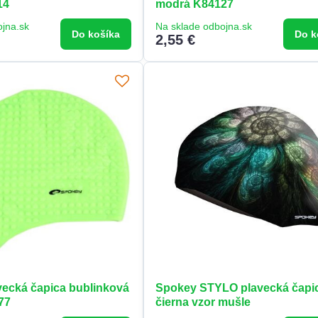
14
modrá K84127
ojna.sk
Na sklade odbojna.sk
Do košíka
Do k
2,55 €
ecká čapica bublinková
Spokey STYLO plavecká čapi
77
čierna vzor mušle