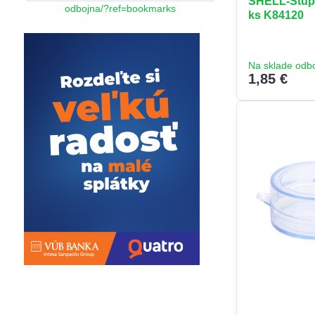
SHELL-Štupl
odbojna/?ref=bookmarks
ks K84120
Na sklade odb
1,85 €