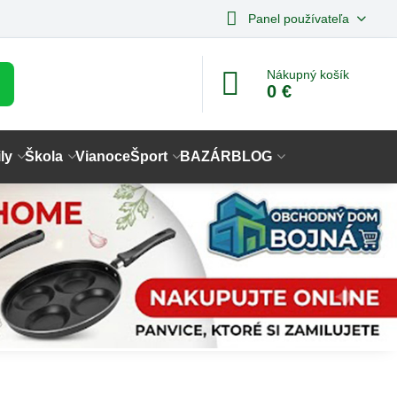
Panel používateľa
Nákupný košík
0 €
ly
Škola
Vianoce
Šport
BAZÁR
BLOG