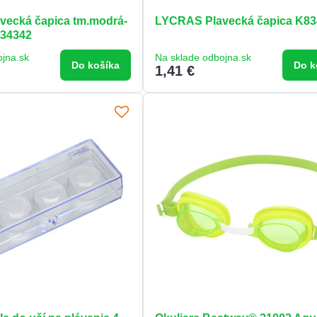
ecká čapica tm.modrá-
LYCRAS Plavecká čapica K8
834342
ojna.sk
Na sklade odbojna.sk
Do košíka
Do k
1,41 €