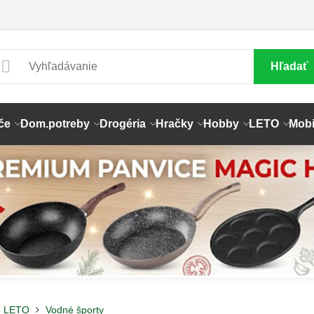
Hľadať
če
Dom.potreby
Drogéria
Hračky
Hobby
LETO
Mobi
- LETO
Vodné športy