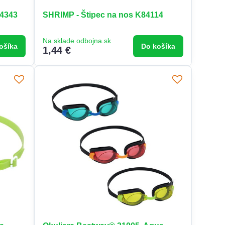
34343
SHRIMP - Štipec na nos K84114
Na sklade odbojna.sk
ošíka
Do košíka
1,44 €