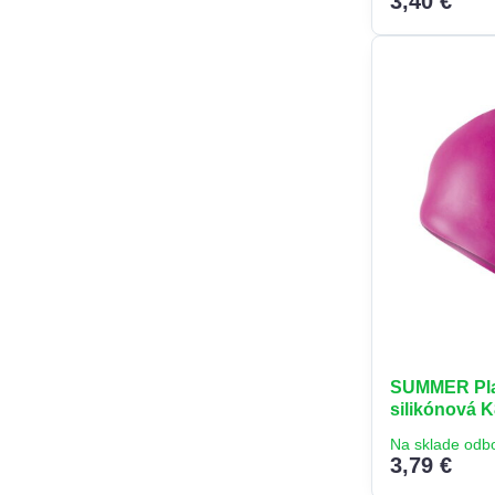
3,40 €
SUMMER Pla
silikónová 
Na sklade odb
3,79 €