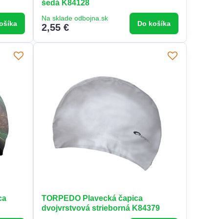
šedá K84128
Na sklade odbojna.sk
ošíka
Do košíka
2,55 €
ca
TORPEDO Plavecká čapica
dvojvrstvová strieborná K84379