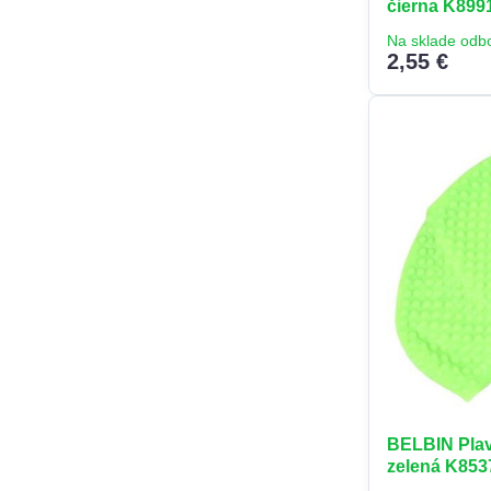
čierna K899
Na sklade odb
2,55 €
BELBIN Plav
zelená K853