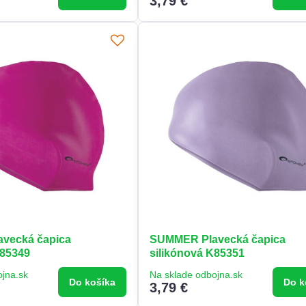
3,79 €
vecká čapica
SUMMER Plavecká čapica
K85349
silikónová K85351
ojna.sk
Na sklade odbojna.sk
Do košíka
Do k
3,79 €