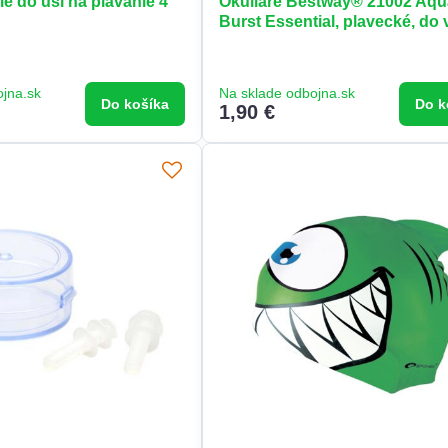
e do uší na plávanie 4
Okuliare Bestway® 21002 Aqu
Burst Essential, plavecké, do
ojna.sk
Na sklade odbojna.sk
Do košíka
Do k
1,90 €