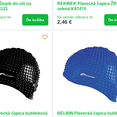
tuple do uší na
REKINEK Plavecká čapica Ž
4121
zelená K87474
ojna.sk
Na sklade odbojna.sk
Do košíka
Do k
2,46 €
ecká čapica bublinková
BELBIN Plavecká čapica bubl