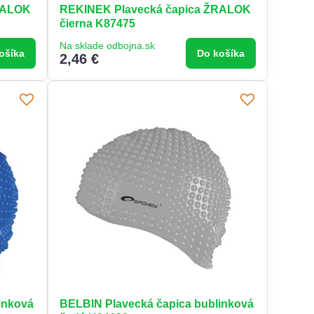
RALOK
REKINEK Plavecká čapica ŽRALOK
čierna K87475
Na sklade odbojna.sk
ošíka
Do košíka
2,46 €
inková
BELBIN Plavecká čapica bublinková