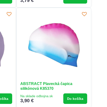
3,79 €
ABSTRACT Plavecká čapica
silikónová K85370
Na sklade odbojna.sk
ošíka
Do košíka
3,90 €