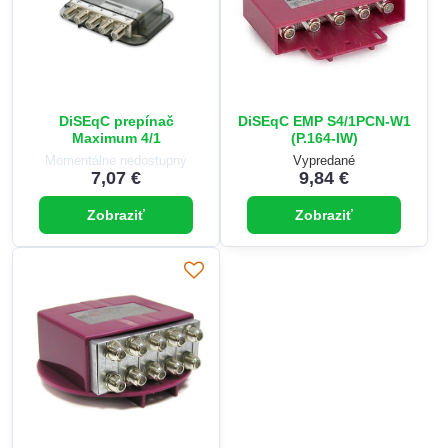
DiSEqC prepínač
DiSEqC EMP S4/1PCN-W1
Maximum 4/1
(P.164-IW)
Momentálne nedostupný
Vypredané
7,07 €
9,84 €
Zobraziť
Zobraziť