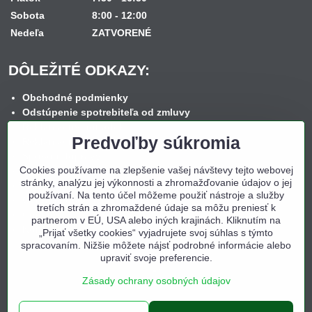
Sobota
8:00 - 12:00
Nedeľa
ZATVORENÉ
DÔLEŽITÉ ODKAZY:
Obchodné podmienky
Odstúpenie spotrebiteľa od zmluvy
Reklamačný poriadok
Predvoľby súkromia
Reklamačný formulár
Spôsob dopravy
Cookies používame na zlepšenie vašej návštevy tejto webovej
Spôsob platby
stránky, analýzu jej výkonnosti a zhromažďovanie údajov o jej
Nákup na splátky
používaní. Na tento účel môžeme použiť nástroje a služby
Ochrana osobných údajov
tretích strán a zhromaždené údaje sa môžu preniesť k
Cookies
partnerom v EÚ, USA alebo iných krajinách. Kliknutím na
Kontakt
„Prijať všetky cookies“ vyjadrujete svoj súhlas s týmto
spracovaním. Nižšie môžete nájsť podrobné informácie alebo
upraviť svoje preferencie.
Zásady ochrany osobných údajov