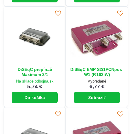
DiSEqC prepínač
DiSEqC EMP S2/1PCNpos-
Maximum 2/1
W1 (P.162IW)
Na sklade odbojna.sk
Vypredané
5,74 €
6,77 €
Do košíka
Zobraziť