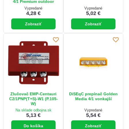
4/1 Premium outdoor
Vypredané
Vypredané
4,28 €
5,02 €
Zobraziť
Zobraziť
Zlučovač EMP-Centauri
DiSEqC prepínač Golden
C2/1PNP(T+S)-W1 (P.105-
Media 4/1 vonkajší
W)
Na sklade odbojna.sk
Vypredané
5,13 €
5,54 €
Do košíka
Zobraziť