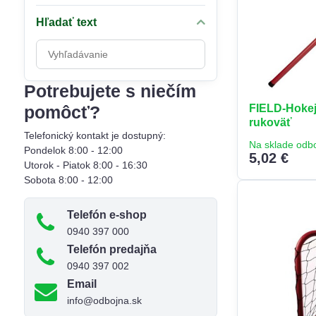
Hľadať text
Prehľadať
výsledky
filtra
Potrebujete s niečím
fulltextom
FIELD-Hokejk
pomôcť?
rukoväť
Telefonický kontakt je dostupný:
Na sklade odb
Pondelok 8:00 - 12:00
5,02 €
Utorok - Piatok 8:00 - 16:30
Sobota 8:00 - 12:00
Telefón e-shop
0940 397 000
Telefón predajňa
0940 397 002
Email
info@odbojna.sk