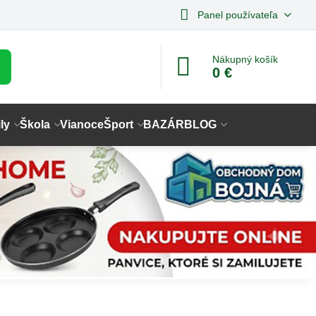
Panel používateľa
Nákupný košík
0 €
ly
Škola
Vianoce
Šport
BAZÁR
BLOG