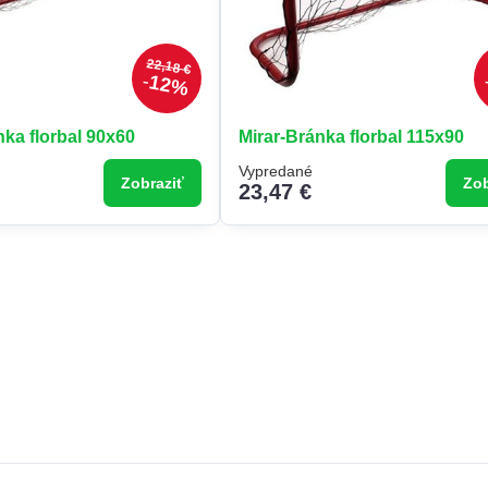
22,18 €
12%
a florbal 90x60
Mirar-Bránka florbal 115x90
Vypredané
Zobraziť
Zob
23,47 €