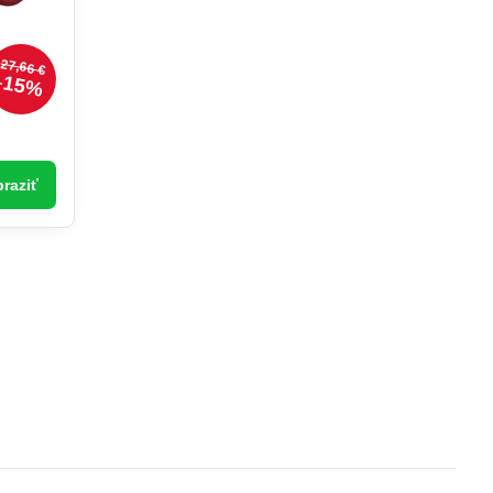
27,66 €
15%
raziť