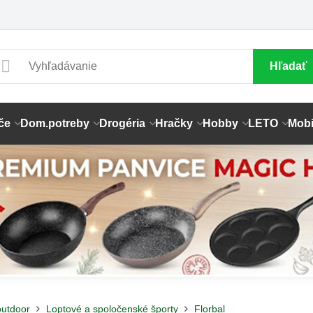
Hľadať
če
Dom.potreby
Drogéria
Hračky
Hobby
LETO
Mobi
outdoor
Loptové a spoločenské športy
Florbal