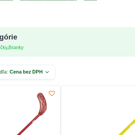
górie
ičky
Branky
dľa:
Cena bez DPH