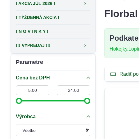
! AKCIA JÚL 2026 !
Florbal
! TÝŽDENNÁ AKCIA !
! N O V I N K Y !
Podkate
!!! VÝPREDAJ !!!
Hokejky
Lopt
Parametre
Radiť po
Cena bez DPH
Od:
Do:
Výrobca