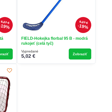
6,27 €
6,27 €
19%
19%
tá
FIELD-Hokejka florbal 95 B - modrá
rukojeť (celá tyč)
Vypredané
raziť
Zobraziť
5,02 €