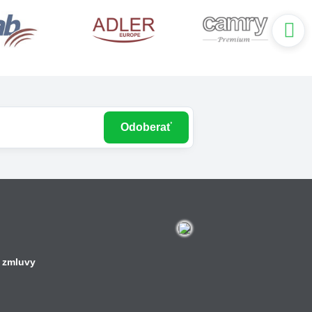
Odoberať
 zmluvy