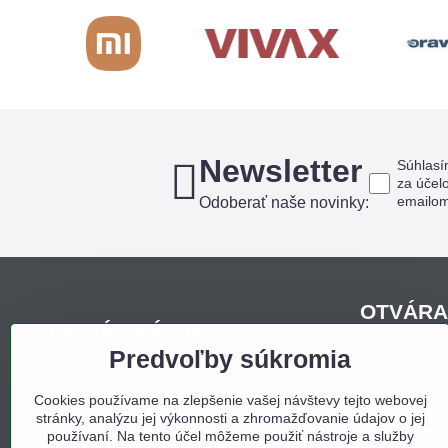
Newsletter
Súhlasí
za účel
emailo
Odoberať naše novinky:
OTVÁRA
KDE NÁS NÁJDETE
Predvoľby súkromia
Pondelo
Sídlo firmy, korešpondenčná adresa,
Utorok
osobný odber:
Cookies používame na zlepšenie vašej návštevy tejto webovej
Streda
stránky, analýzu jej výkonnosti a zhromažďovanie údajov o jej
Obchodný dom Bojná
Štvrtok
používaní. Na tento účel môžeme použiť nástroje a služby
Bojná 657