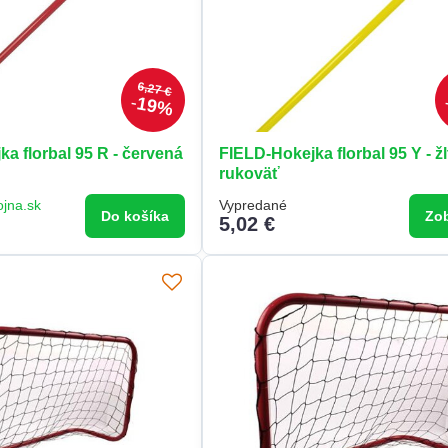
6,27 €
19%
a florbal 95 R - červená
FIELD-Hokejka florbal 95 Y - žl
rukoväť
ojna.sk
Vypredané
Do košíka
Zob
5,02 €