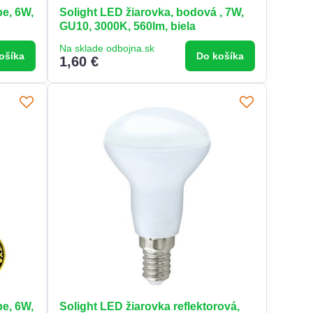
be, 6W,
Solight LED žiarovka, bodová , 7W,
GU10, 3000K, 560lm, biela
Na sklade odbojna.sk
ošíka
Do košíka
1,60 €
be, 6W,
Solight LED žiarovka reflektorová,