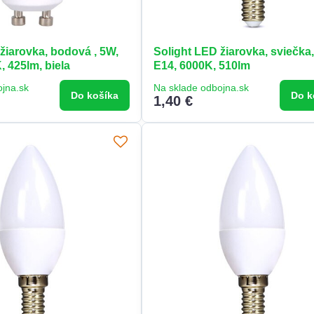
žiarovka, bodová , 5W,
Solight LED žiarovka, sviečka
 425lm, biela
E14, 6000K, 510lm
ojna.sk
Na sklade odbojna.sk
Do košíka
Do k
1,40 €