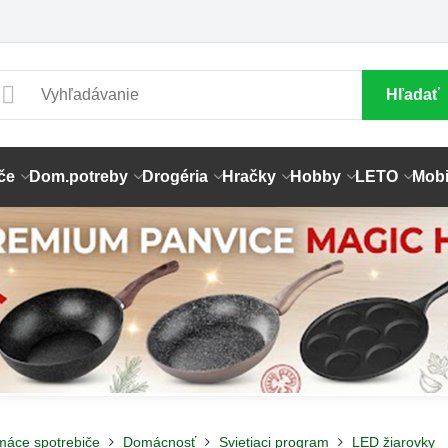
Hľadať
če
Dom.potreby
Drogéria
Hračky
Hobby
LETO
Mobi
máce spotrebiče
Domácnosť
Svietiaci program
LED žiarovky