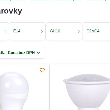
arovky
E14
GU10
G9&G4
dľa:
Cena bez DPH