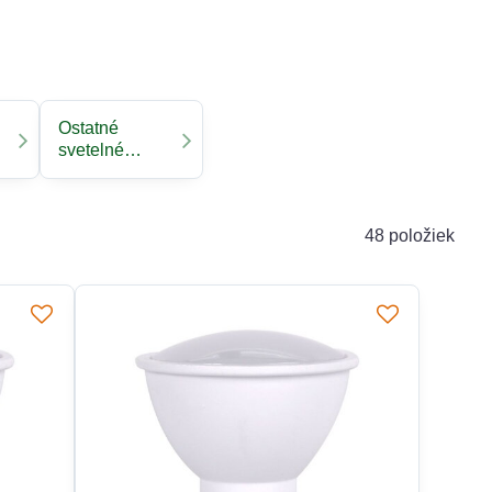
Ostatné
svetelné
zdroje
48
položiek