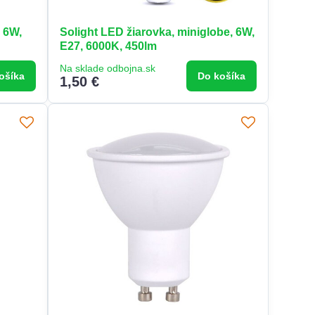
, 6W,
Solight LED žiarovka, miniglobe, 6W,
E27, 6000K, 450lm
Na sklade odbojna.sk
ošíka
Do košíka
1,50 €