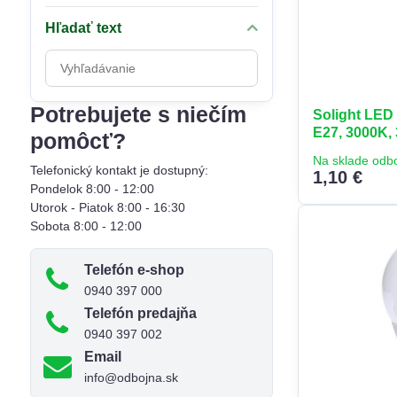
Hľadať text
Prehľadať
výsledky
filtra
Potrebujete s niečím
Solight LED 
fulltextom
E27, 3000K,
pomôcť?
Na sklade odb
Telefonický kontakt je dostupný:
1,10 €
Pondelok 8:00 - 12:00
Utorok - Piatok 8:00 - 16:30
Sobota 8:00 - 12:00
Telefón e-shop
0940 397 000
Telefón predajňa
0940 397 002
Email
info@odbojna.sk