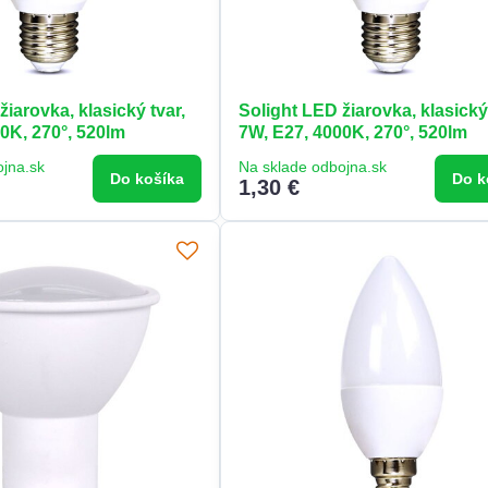
žiarovka, klasický tvar,
Solight LED žiarovka, klasický 
0K, 270°, 520lm
7W, E27, 4000K, 270°, 520lm
ojna.sk
Na sklade odbojna.sk
Do košíka
Do k
1,30 €