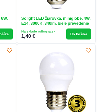
, 6W,
Solight LED žiarovka, miniglobe, 4W,
E14, 3000K, 340lm, biele prevedenie
Na sklade odbojna.sk
ošíka
Do košíka
1,40 €