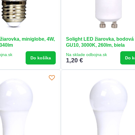
žiarovka, miniglobe, 4W,
Solight LED žiarovka, bodová 
 340lm
GU10, 3000K, 260lm, biela
ojna.sk
Na sklade odbojna.sk
Do košíka
Do k
1,20 €