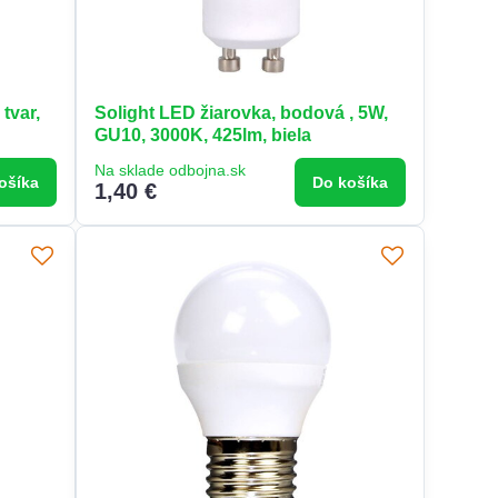
tvar,
Solight LED žiarovka, bodová , 5W,
GU10, 3000K, 425lm, biela
Na sklade odbojna.sk
ošíka
Do košíka
1,40 €