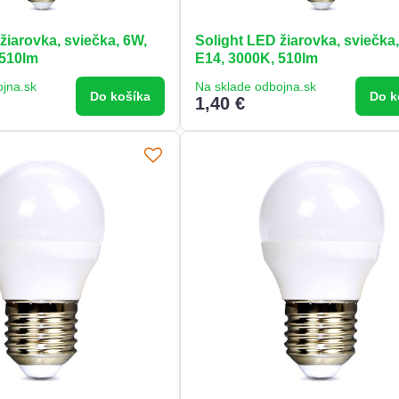
žiarovka, sviečka, 6W,
Solight LED žiarovka, sviečka
 510lm
E14, 3000K, 510lm
ojna.sk
Na sklade odbojna.sk
Do košíka
Do k
1,40 €