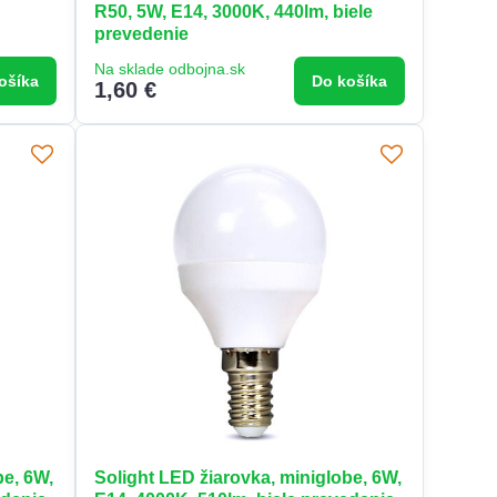
R50, 5W, E14, 3000K, 440lm, biele
prevedenie
Na sklade odbojna.sk
ošíka
Do košíka
1,60 €
be, 6W,
Solight LED žiarovka, miniglobe, 6W,