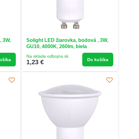
, 3W,
Solight LED žiarovka, bodová , 3W,
GU10, 4000K, 260lm, biela
Na sklade odbojna.sk
ošíka
Do košíka
1,23 €