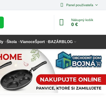
Panel používateľa
Nákupný košík
0 €
ly
Škola
Vianoce
Šport
BAZÁR
BLOG