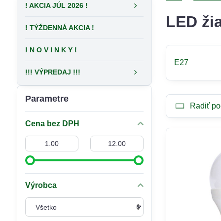
! AKCIA JÚL 2026 !
LED ži
! TÝŽDENNÁ AKCIA !
! N O V I N K Y !
E27
!!! VÝPREDAJ !!!
Parametre
Radiť po
Cena bez DPH
Od:
Do:
Výrobca