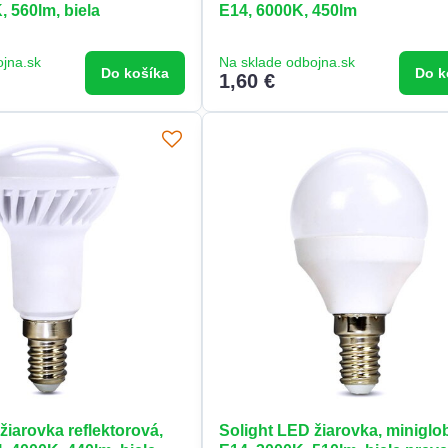
 560lm, biela
E14, 6000K, 450lm
ojna.sk
Na sklade odbojna.sk
Do košíka
Do k
1,60 €
žiarovka reflektorová,
Solight LED žiarovka, miniglo