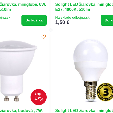
žiarovka, miniglobe, 6W,
Solight LED žiarovka, miniglo
 510lm
E27, 4000K, 510lm
ojna.sk
Na sklade odbojna.sk
Do košíka
Do k
1,50 €
1,95 €
17%
žiarovka, bodová , 7W,
Solight LED žiarovka, miniglo