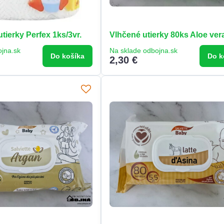
ierky Perfex 1ks/3vr.
Vlhčené utierky 80ks Aloe ver
ojna.sk
Na sklade odbojna.sk
Do košíka
Do k
2,30 €