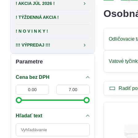
! AKCIA JÚL 2026 !
Osobná
! TÝŽDENNÁ AKCIA !
! N O V I N K Y !
Odličovacie 
!!! VÝPREDAJ !!!
Parametre
Vatové tyčink
Cena bez DPH
Od:
Do:
Radiť po
Hľadať text
Prehľadať
výsledky