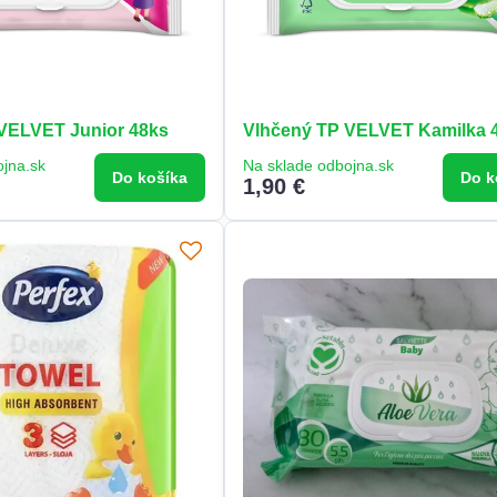
VELVET Junior 48ks
Vlhčený TP VELVET Kamilka 
ojna.sk
Na sklade odbojna.sk
Do košíka
Do k
1,90 €