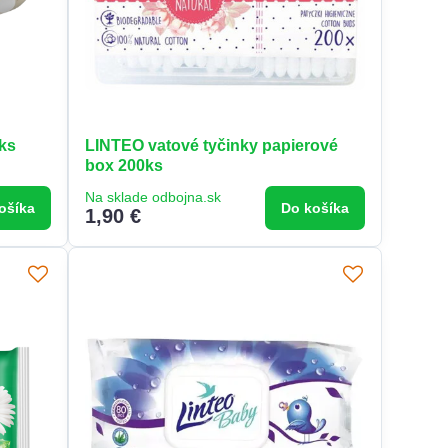
ks
LINTEO vatové tyčinky papierové
box 200ks
Na sklade odbojna.sk
ošíka
Do košíka
1,90 €