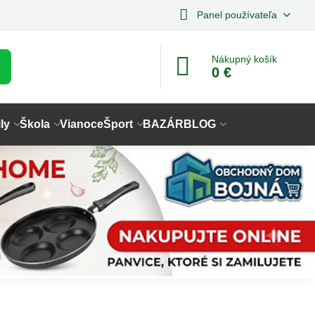
Panel používateľa
Nákupný košík
0 €
ly
Škola
Vianoce
Šport
BAZÁR
BLOG