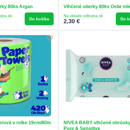
erky 80ks Argan
Vlhčené utierky 80ks Oslie ml
ojna.sk
Na sklade odbojna.sk
Do košíka
Do k
2,30 €
ierová v rolke 19cm/80m
NIVEA BABY vlhčené obrúsky
Pure & Sensitive