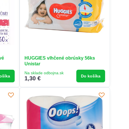
vé
HUGGIES vlhčené obrúsky 56ks
Unistar
Na sklade odbojna.sk
ošíka
Do košíka
1,30 €