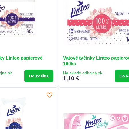
ky Linteo papierové
Vatové tyčinky Linteo papiero
160ks
ojna.sk
Na sklade odbojna.sk
Do košíka
Do k
1,10 €