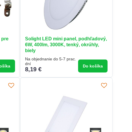
 pre
Solight LED mini panel, podhľadový,
6W, 400lm, 3000K, tenký, okrúhly,
biely
Na objednanie do 5-7 prac.
dní
ošíka
Do košíka
8,19 €