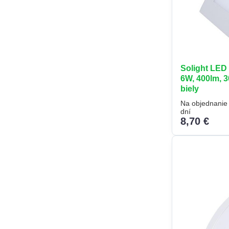
Solight LED
6W, 400lm, 3
biely
Na objednanie 
dní
8,70 €