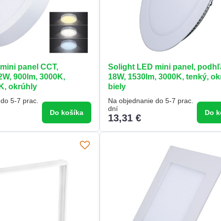
mini panel CCT,
Solight LED mini panel, podh
2W, 900lm, 3000K,
18W, 1530lm, 3000K, tenký, ok
K, okrúhly
biely
do 5-7 prac.
Na objednanie do 5-7 prac.
dní
Do košíka
Do k
13,31 €