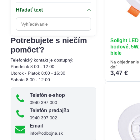
Hľadať text
Prehľadať
výsledky
filtra
Potrebujete s niečím
Solight LED
fulltextom
bodové, 5W, 
pomôcť?
biele
Telefonický kontakt je dostupný:
Na objednanie 
Pondelok 8:00 - 12:00
dní
3,47 €
Utorok - Piatok 8:00 - 16:30
Sobota 8:00 - 12:00
Telefón e-shop
0940 397 000
Telefón predajňa
0940 397 002
Email
info@odbojna.sk