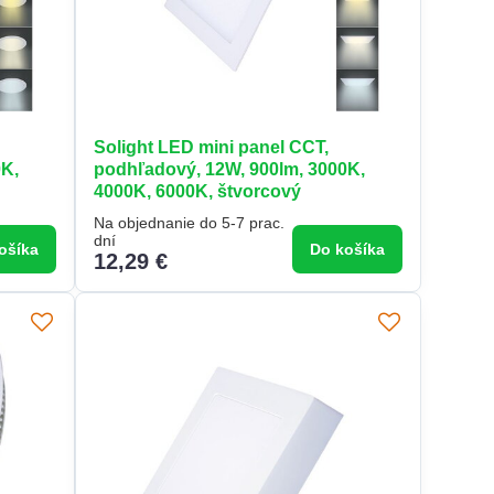
Solight LED mini panel CCT,
0K,
podhľadový, 12W, 900lm, 3000K,
4000K, 6000K, štvorcový
Na objednanie do 5-7 prac.
dní
ošíka
Do košíka
12,29 €