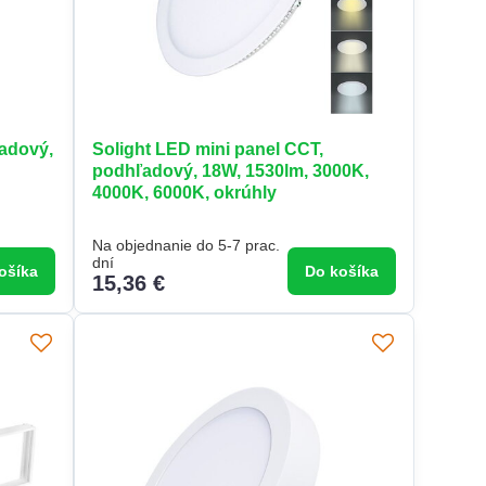
ľadový,
Solight LED mini panel CCT,
podhľadový, 18W, 1530lm, 3000K,
4000K, 6000K, okrúhly
Na objednanie do 5-7 prac.
dní
ošíka
Do košíka
15,36 €