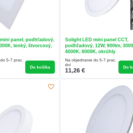
 mini panel, podhľadový,
Solight LED mini panel CCT,
000K, tenký, štvorcový,
podhľadový, 12W, 900lm, 300
4000K, 6000K, okrúhly
do 5-7 prac.
Na objednanie do 5-7 prac.
dní
Do košíka
Do k
11,26 €