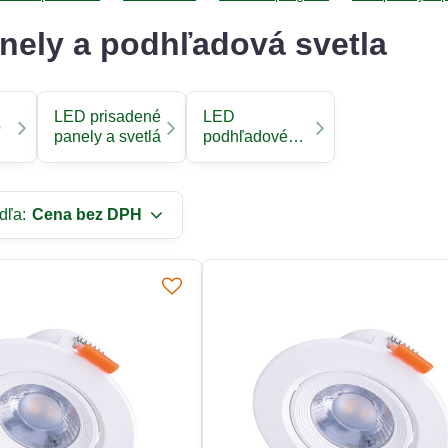
nely a podhľadová svetla
LED prisadené
LED
o
panely a svetlá
podhľadové
panely a svetlá
dľa:
Cena bez DPH