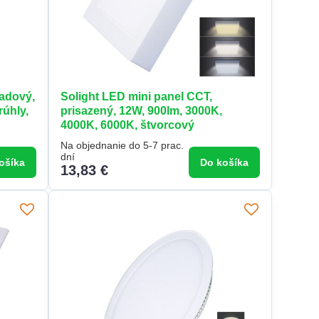
ľadový,
Solight LED mini panel CCT,
rúhly,
prisazený, 12W, 900lm, 3000K,
4000K, 6000K, štvorcový
Na objednanie do 5-7 prac.
dní
ošíka
Do košíka
13,83 €