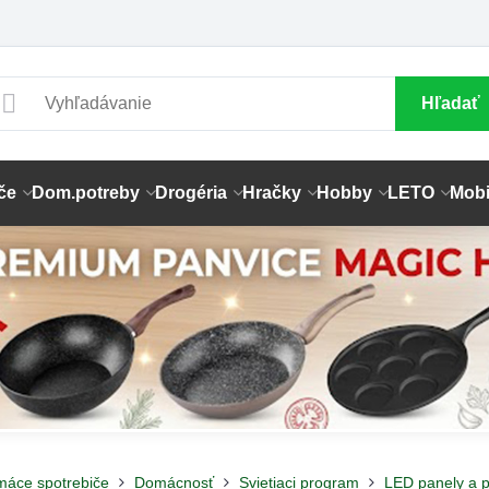
Hľadať
če
Dom.potreby
Drogéria
Hračky
Hobby
LETO
Mobi
máce spotrebiče
Domácnosť
Svietiaci program
LED panely a p