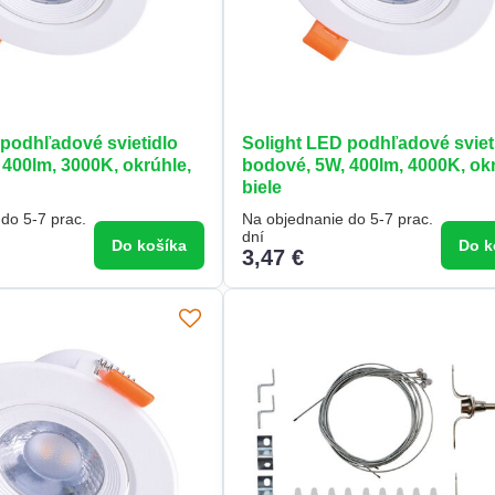
 podhľadové svietidlo
Solight LED podhľadové sviet
400lm, 3000K, okrúhle,
bodové, 5W, 400lm, 4000K, okr
biele
do 5-7 prac.
Na objednanie do 5-7 prac.
dní
Do košíka
Do k
3,47 €