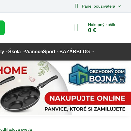
Panel používateľa
Nákupný košík
0 €
ly
Škola
Vianoce
Šport
BAZÁR
BLOG
odhľadová svetla