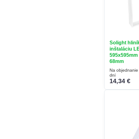
Solight hlin
inštaláciu 
595x595mm n
68mm
Na objednanie 
dní
14,34 €