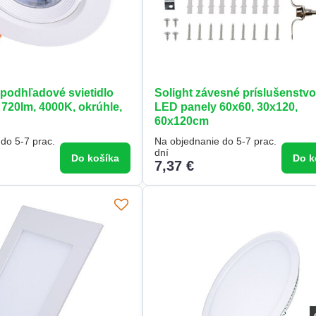
 podhľadové svietidlo
Solight závesné príslušenstvo
720lm, 4000K, okrúhle,
LED panely 60x60, 30x120,
60x120cm
do 5-7 prac.
Na objednanie do 5-7 prac.
dní
Do košíka
Do k
7,37 €