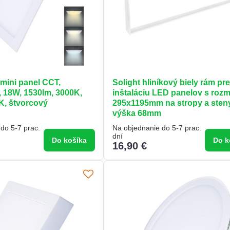
mini panel CCT,
Solight hliníkový biely rám pr
 18W, 1530lm, 3000K,
inštaláciu LED panelov s roz
K, štvorcový
295x1195mm na stropy a sten
výška 68mm
do 5-7 prac.
Na objednanie do 5-7 prac.
dní
Do košíka
Do k
16,90 €