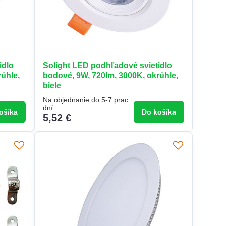
idlo
Solight LED podhľadové svietidlo
úhle,
bodové, 9W, 720lm, 3000K, okrúhle,
biele
Na objednanie do 5-7 prac.
dní
ošíka
Do košíka
5,52 €