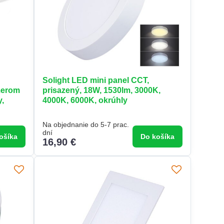
e
Solight LED mini panel CCT,
merom
prisazený, 18W, 1530lm, 3000K,
y,
4000K, 6000K, okrúhly
Na objednanie do 5-7 prac.
dní
ošíka
Do košíka
16,90 €