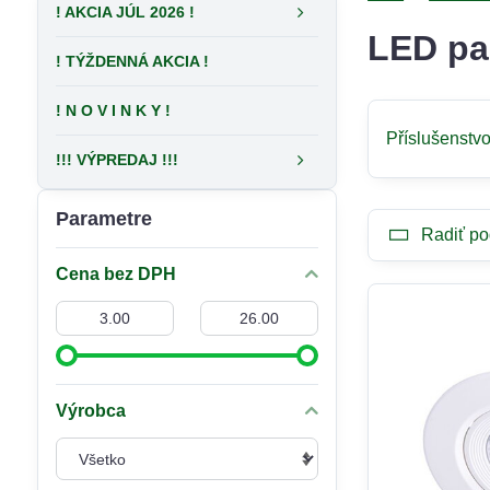
! AKCIA JÚL 2026 !
LED pa
! TÝŽDENNÁ AKCIA !
! N O V I N K Y !
Příslušenstv
!!! VÝPREDAJ !!!
Parametre
Radiť po
Cena bez DPH
Od:
Do:
Výrobca