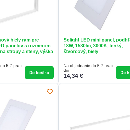
íkový biely rám pre
Solight LED mini panel, podh
LED panelov s rozmerom
18W, 1530lm, 3000K, tenký,
a stropy a steny, výška
štvorcový, biely
do 5-7 prac.
Na objednanie do 5-7 prac.
dní
Do košíka
Do k
14,34 €