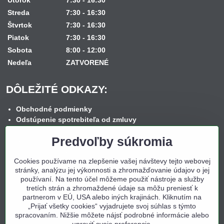
Streda
7:30 - 16:30
Štvrtok
7:30 - 16:30
Piatok
7:30 - 16:30
Sobota
8:00 - 12:00
Nedeľa
ZATVORENÉ
DÔLEŽITÉ ODKAZY:
Obchodné podmienky
Odstúpenie spotrebiteľa od zmluvy
Reklamačný poriadok
Predvoľby súkromia
Reklamačný formulár
Spôsob dopravy
Cookies používame na zlepšenie vašej návštevy tejto webovej
Spôsob platby
stránky, analýzu jej výkonnosti a zhromažďovanie údajov o jej
Nákup na splátky
používaní. Na tento účel môžeme použiť nástroje a služby
Ochrana osobných údajov
tretích strán a zhromaždené údaje sa môžu preniesť k
Cookies
partnerom v EÚ, USA alebo iných krajinách. Kliknutím na
Kontakt
„Prijať všetky cookies“ vyjadrujete svoj súhlas s týmto
spracovaním. Nižšie môžete nájsť podrobné informácie alebo