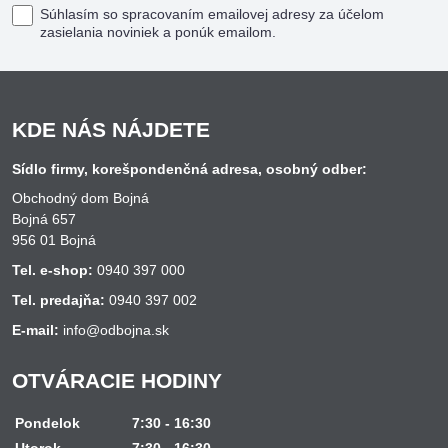
Súhlasím so spracovaním emailovej adresy za účelom
zasielania noviniek a ponúk emailom.
KDE NÁS NÁJDETE
Sídlo firmy, korešpondenčná adresa, osobný odber:
Obchodný dom Bojná
Bojná 657
956 01 Bojná
Tel. e-shop:
0940 397 000
Tel. predajňa:
0940 397 002
E-mail:
info@odbojna.sk
OTVÁRACIE HODINY
Pondelok
7:30 - 16:30
Utorok
7:30 - 16:30