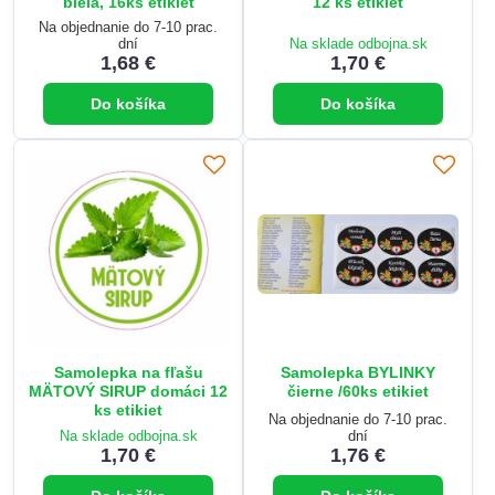
biela, 16ks etikiet
12 ks etikiet
Na objednanie do 7-10 prac.
dní
Na sklade odbojna.sk
1,68 €
1,70 €
Do košíka
Do košíka
Samolepka na fľašu
Samolepka BYLINKY
MÄTOVÝ SIRUP domáci 12
čierne /60ks etikiet
ks etikiet
Na objednanie do 7-10 prac.
Na sklade odbojna.sk
dní
1,70 €
1,76 €