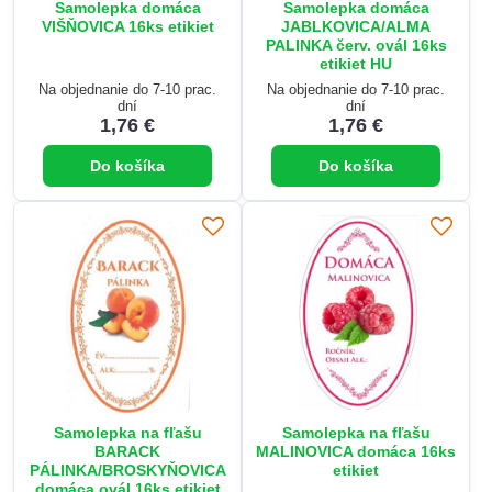
Samolepka domáca
Samolepka domáca
VIŠŇOVICA 16ks etikiet
JABLKOVICA/ALMA
PALINKA červ. ovál 16ks
etikiet HU
Na objednanie do 7-10 prac.
Na objednanie do 7-10 prac.
dní
dní
1,76 €
1,76 €
Do košíka
Do košíka
Samolepka na fľašu
Samolepka na fľašu
BARACK
MALINOVICA domáca 16ks
PÁLINKA/BROSKYŇOVICA
etikiet
domáca ovál 16ks etikiet