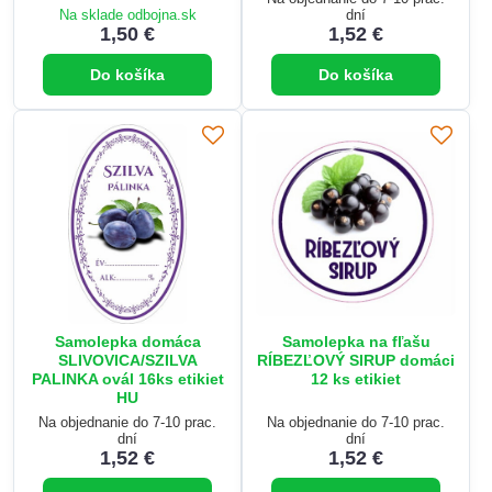
Na sklade odbojna.sk
dní
1,50 €
1,52 €
Do košíka
Do košíka
Samolepka domáca
Samolepka na fľašu
SLIVOVICA/SZILVA
RÍBEZĽOVÝ SIRUP domáci
PALINKA ovál 16ks etikiet
12 ks etikiet
HU
Na objednanie do 7-10 prac.
Na objednanie do 7-10 prac.
dní
dní
1,52 €
1,52 €