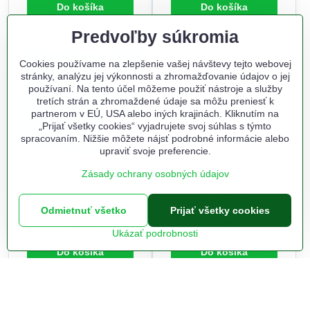
Do košíka
Do košíka
Predvoľby súkromia
Cookies používame na zlepšenie vašej návštevy tejto webovej
stránky, analýzu jej výkonnosti a zhromažďovanie údajov o jej
používaní. Na tento účel môžeme použiť nástroje a služby
tretích strán a zhromaždené údaje sa môžu preniesť k
partnerom v EÚ, USA alebo iných krajinách. Kliknutím na
„Prijať všetky cookies“ vyjadrujete svoj súhlas s týmto
spracovaním. Nižšie môžete nájsť podrobné informácie alebo
upraviť svoje preferencie.
Zásady ochrany osobných údajov
Vložka chladiaca 3x70g
Samolepka na fľašu
sada
BAZOVÝ SIRUP domáci 12
ks etikiet
Odmietnuť všetko
Prijať všetky cookies
Na sklade odbojna.sk
Na sklade odbojna.sk
1,90 €
1,90 €
Ukázať podrobnosti
Do košíka
Do košíka