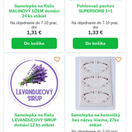
Samolepka na fľašu
Pohlcovač pachov
MALINOVÝ DŽEM domáci
SUPERSORB 1+1
24 ks etikiet
Na objednanie do 7-10 prac.
Na objednanie do 7-10 prac.
dní
dní
1,31 €
1,33 €
Do košíka
Do košíka
Samolepka na fľašu
Samolepka na koreničky
LEVANDUĽOVÝ SIRUP
bez názvu /čierna, 27ks
domáci 12 ks etikiet
etikiet
Na objednanie do 7-10 prac.