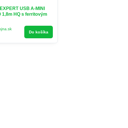
EXPERT USB A-MINI
 1,8m HQ s ferritovým
ojna.sk
Do košíka