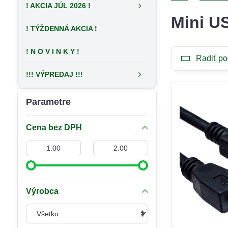
! AKCIA JÚL 2026 !
Mini U
! TÝŽDENNÁ AKCIA !
! N O V I N K Y !
Radiť po
!!! VÝPREDAJ !!!
Parametre
Cena bez DPH
Od:
Do:
Výrobca