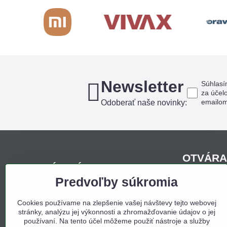
Newsletter
Súhlasí
za účel
emailo
Odoberať naše novinky:
OTVÁRA
KDE NÁS NÁJDETE
Predvoľby súkromia
Pondelo
Sídlo firmy, korešpondenčná adresa,
Utorok
osobný odber:
Cookies používame na zlepšenie vašej návštevy tejto webovej
Streda
stránky, analýzu jej výkonnosti a zhromažďovanie údajov o jej
Obchodný dom Bojná
Štvrtok
používaní. Na tento účel môžeme použiť nástroje a služby
Bojná 657