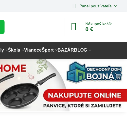
Panel používateľa
Nákupný košík
0 €
ly
Škola
Vianoce
Šport
BAZÁR
BLOG