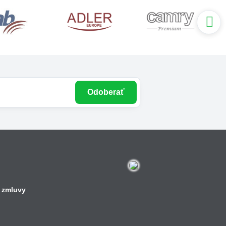
Odoberať
 zmluvy