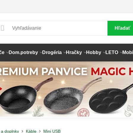
Hľadať
če
Dom.potreby
Drogéria
Hračky
Hobby
LETO
Mobi
 a doplnky
Káble
Mini USB