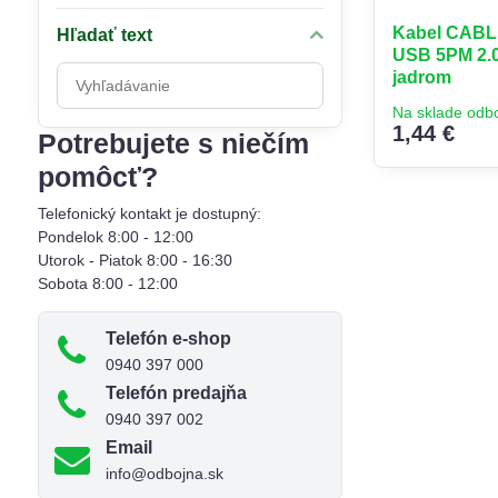
Kabel CABL
Hľadať text
USB 5PM 2.0
Prehľadať
jadrom
výsledky
Na sklade odb
filtra
1,44 €
Potrebujete s niečím
fulltextom
pomôcť?
Telefonický kontakt je dostupný:
Pondelok 8:00 - 12:00
Utorok - Piatok 8:00 - 16:30
Sobota 8:00 - 12:00
Telefón e-shop
0940 397 000
Telefón predajňa
0940 397 002
Email
info@odbojna.sk