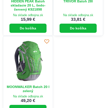
HIDDEN PEAK Batoh
TRIVOR Batoh 28l
skladacie 20 L, šedo-
červený K921898
Na sklade odbojna.sk
Na sklade odbojna.sk
15,99 €
33,81 €
Do košíka
Do košíka
MOONWALKER Batoh 20 l
zelený
Na sklade odbojna.sk
49,20 €