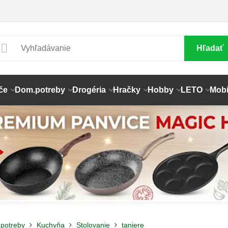
Hľadať
če
Dom.potreby
Drogéria
Hračky
Hobby
LETO
Mobi
potreby
Kuchyňa
Stolovanie
taniere