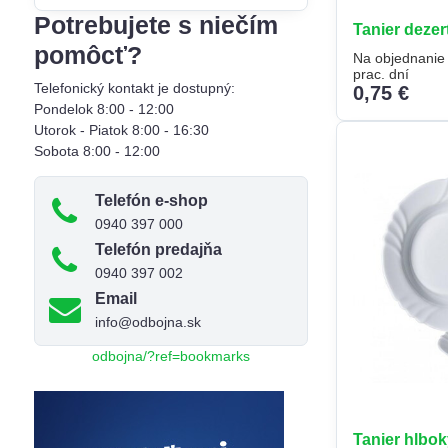
filtra
Potrebujete s niečím
Tanier deze
fulltextom
pomôcť?
Na objednanie
prac. dní
Telefonický kontakt je dostupný:
0,75 €
Pondelok 8:00 - 12:00
Utorok - Piatok 8:00 - 16:30
Sobota 8:00 - 12:00
Telefón e-shop
0940 397 000
Telefón predajňa
0940 397 002
Email
info@odbojna.sk
odbojna/?ref=bookmarks
Tanier hlbo