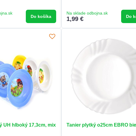
ojna.sk
Na sklade odbojna.sk
Do košíka
Do k
1,99 €
ký UH hlboký 17,3cm, mix
Tanier plytký o25cm EBRO bi