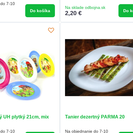
 do 7-10
Na sklade odbojna.sk
Do košíka
Do k
2,20 €
ý UH plytký 21cm, mix
Tanier dezertný PARMA 20
 do 7-10
Na objednanie do 7-10