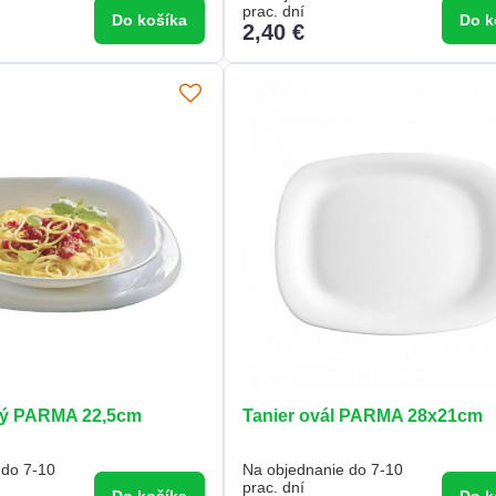
prac. dní
Do košíka
Do k
2,40 €
ký PARMA 22,5cm
Tanier ovál PARMA 28x21cm
 do 7-10
Na objednanie do 7-10
prac. dní