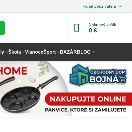
Panel používateľa
Nákupný košík
0 €
ly
Škola
Vianoce
Šport
BAZÁR
BLOG