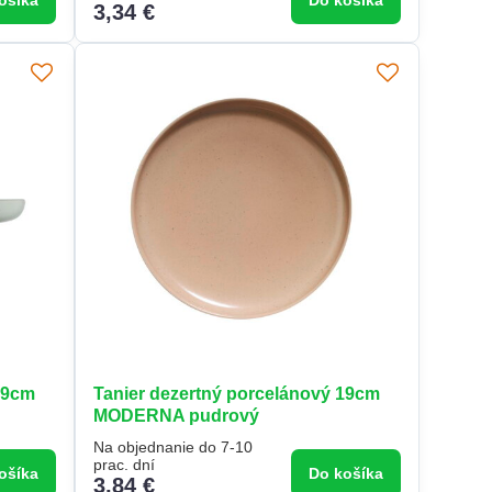
ošíka
Do košíka
3,34 €
19cm
Tanier dezertný porcelánový 19cm
MODERNA pudrový
Na objednanie do 7-10
prac. dní
ošíka
Do košíka
3,84 €