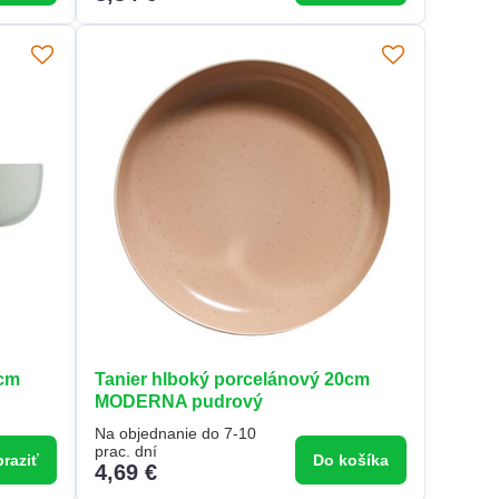
0cm
Tanier hlboký porcelánový 20cm
MODERNA pudrový
Na objednanie do 7-10
prac. dní
raziť
Do košíka
4,69 €