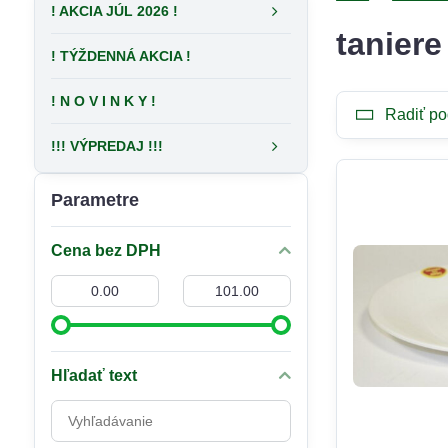
! AKCIA JÚL 2026 !
taniere
! TÝŽDENNÁ AKCIA !
! N O V I N K Y !
Radiť po
!!! VÝPREDAJ !!!
Parametre
Cena bez DPH
Od:
Do:
Hľadať text
Prehľadať
výsledky