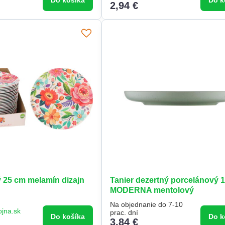
Do košíka
Do k
2,94 €
ý 25 cm melamín dizajn
Tanier dezertný porcelánový 
MODERNA mentolový
Na objednanie do 7-10
ojna.sk
prac. dní
Do košíka
Do k
3,84 €