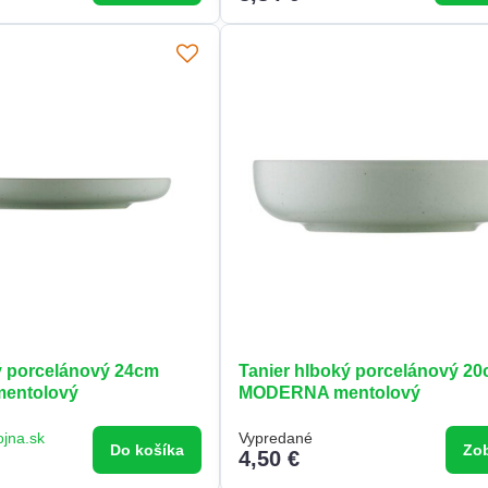
ký porcelánový 24cm
Tanier hlboký porcelánový 2
entolový
MODERNA mentolový
ojna.sk
Vypredané
Do košíka
Zob
4,50 €