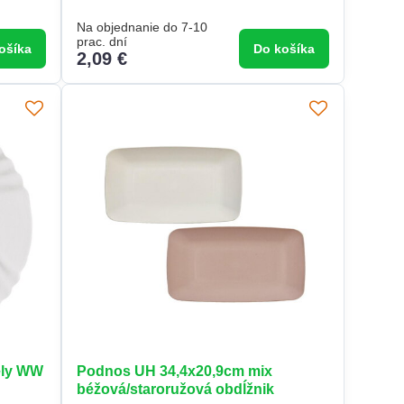
Na objednanie do 7-10
prac. dní
ošíka
Do košíka
2,09 €
ely WW
Podnos UH 34,4x20,9cm mix
béžová/staroružová obdĺžnik