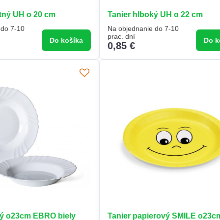
rtný UH o 20 cm
Tanier hlboký UH o 22 cm
 do 7-10
Na objednanie do 7-10
prac. dní
Do košíka
Do k
0,85 €
ký o23cm EBRO biely
Tanier papierový SMILE o23c