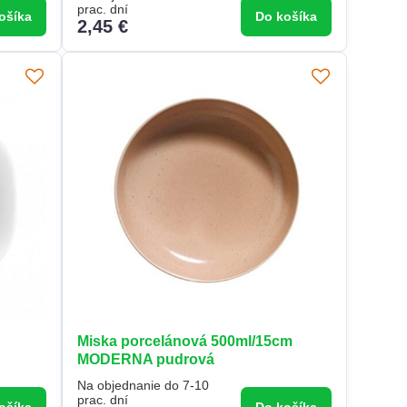
prac. dní
ošíka
Do košíka
2,45 €
Miska porcelánová 500ml/15cm
MODERNA pudrová
Na objednanie do 7-10
prac. dní