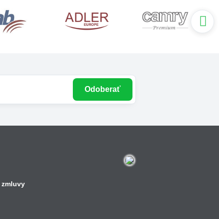
Odoberať
 zmluvy