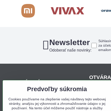
Newsletter
Súhlasí
za účel
emailo
Odoberať naše novinky:
OTVÁRA
KDE NÁS NÁJDETE
Predvoľby súkromia
Pondelo
Sídlo firmy, korešpondenčná adresa,
Utorok
osobný odber:
Cookies používame na zlepšenie vašej návštevy tejto webovej
Streda
stránky, analýzu jej výkonnosti a zhromažďovanie údajov o jej
Obchodný dom Bojná
Štvrtok
používaní. Na tento účel môžeme použiť nástroje a služby
Bojná 657