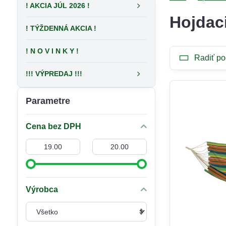
! AKCIA JÚL 2026 !
Hojdaci
! TÝŽDENNÁ AKCIA !
! N O V I N K Y !
Radiť po
!!! VÝPREDAJ !!!
Parametre
Cena bez DPH
Od:
Do:
Výrobca