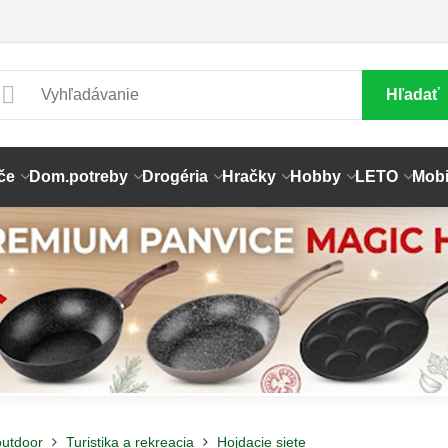
Hľadať
če
Dom.potreby
Drogéria
Hračky
Hobby
LETO
Mobi
outdoor
Turistika a rekreacia
Hojdacie siete