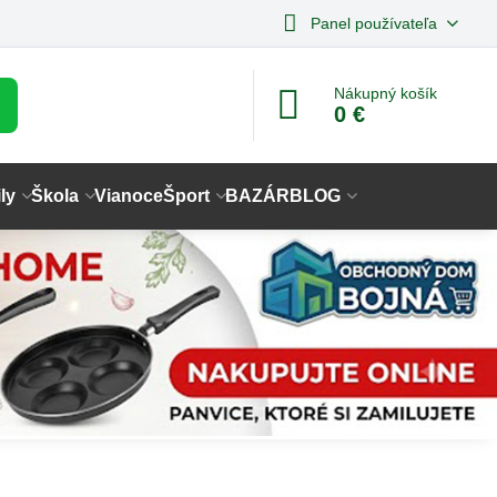
Panel používateľa
Nákupný košík
0 €
ly
Škola
Vianoce
Šport
BAZÁR
BLOG