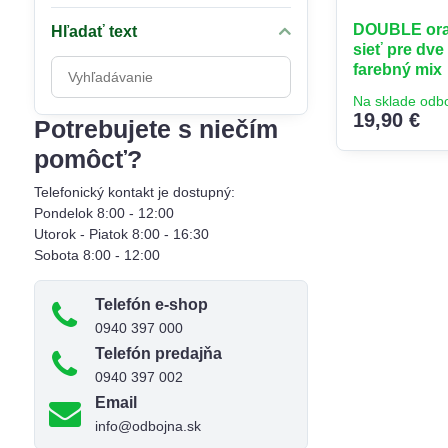
DOUBLE oran
Hľadať text
sieť pre dv
Prehľadať
farebný mix
výsledky
Na sklade odb
filtra
19,90 €
Potrebujete s niečím
fulltextom
pomôcť?
Telefonický kontakt je dostupný:
Pondelok 8:00 - 12:00
Utorok - Piatok 8:00 - 16:30
Sobota 8:00 - 12:00
Telefón e-shop
0940 397 000
Telefón predajňa
0940 397 002
Email
info@odbojna.sk