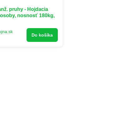
ž. pruhy - Hojdacia
e osoby, nosnosť 180kg,
ojna.sk
Do košíka