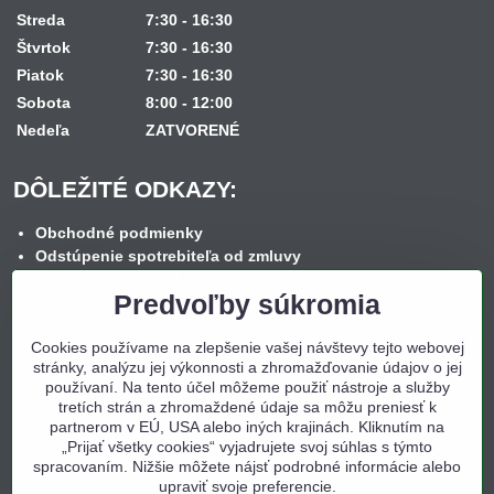
Streda
7:30 - 16:30
Štvrtok
7:30 - 16:30
Piatok
7:30 - 16:30
Sobota
8:00 - 12:00
Nedeľa
ZATVORENÉ
DÔLEŽITÉ ODKAZY:
Obchodné podmienky
Odstúpenie spotrebiteľa od zmluvy
Reklamačný poriadok
Predvoľby súkromia
Reklamačný formulár
Spôsob dopravy
Cookies používame na zlepšenie vašej návštevy tejto webovej
Spôsob platby
stránky, analýzu jej výkonnosti a zhromažďovanie údajov o jej
Nákup na splátky
používaní. Na tento účel môžeme použiť nástroje a služby
Ochrana osobných údajov
tretích strán a zhromaždené údaje sa môžu preniesť k
Cookies
partnerom v EÚ, USA alebo iných krajinách. Kliknutím na
Kontakt
„Prijať všetky cookies“ vyjadrujete svoj súhlas s týmto
spracovaním. Nižšie môžete nájsť podrobné informácie alebo
upraviť svoje preferencie.