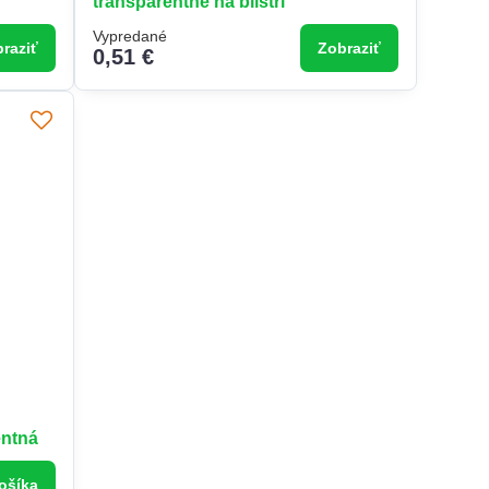
transparentné na blistri
Vypredané
raziť
Zobraziť
0,51 €
entná
ošíka