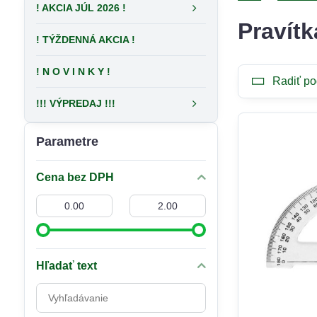
! AKCIA JÚL 2026 !
Pravítk
! TÝŽDENNÁ AKCIA !
! N O V I N K Y !
Radiť po
!!! VÝPREDAJ !!!
Parametre
Cena bez DPH
Od:
Do:
Hľadať text
Prehľadať
výsledky