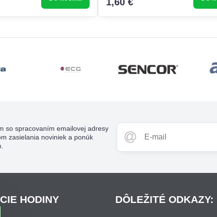
1,60 €
m so spracovaním emailovej adresy
om zasielania noviniek a ponúk
m.
CIE HODINY
DÔLEŽITÉ ODKAZY: