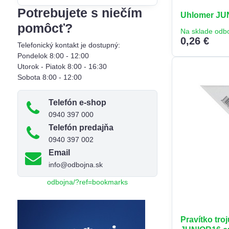
filtra
Potrebujete s niečím
Uhlomer JUN
fulltextom
pomôcť?
Na sklade odb
0,26 €
Telefonický kontakt je dostupný:
Pondelok 8:00 - 12:00
Utorok - Piatok 8:00 - 16:30
Sobota 8:00 - 12:00
Telefón e-shop
0940 397 000
Telefón predajňa
0940 397 002
Email
info@odbojna.sk
odbojna/?ref=bookmarks
Pravítko tro