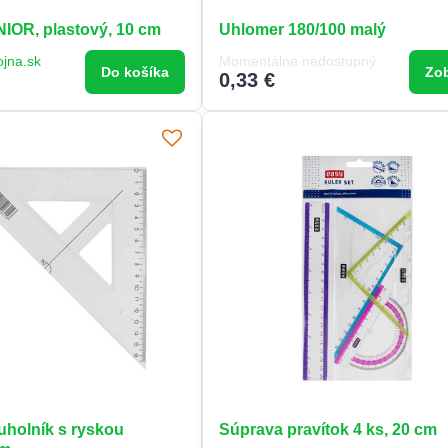
IOR, plastový, 10 cm
Uhlomer 180/100 malý
ojna.sk
Momentálne nedostupný
Do košíka
Zob
0,33 €
juholník s ryskou
Súprava pravítok 4 ks, 20 cm