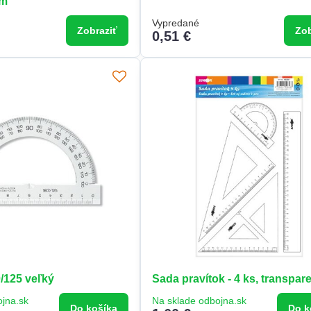
cm
Vypredané
Zobraziť
Zob
0,51 €
/125 veľký
Sada pravítok - 4 ks, transpar
ojna.sk
Na sklade odbojna.sk
Do košíka
Do k