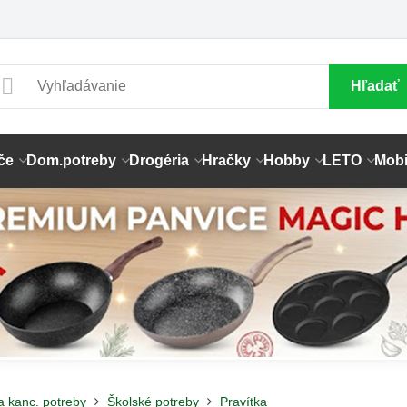
Hľadať
če
Dom.potreby
Drogéria
Hračky
Hobby
LETO
Mobi
a kanc. potreby
Školské potreby
Pravítka