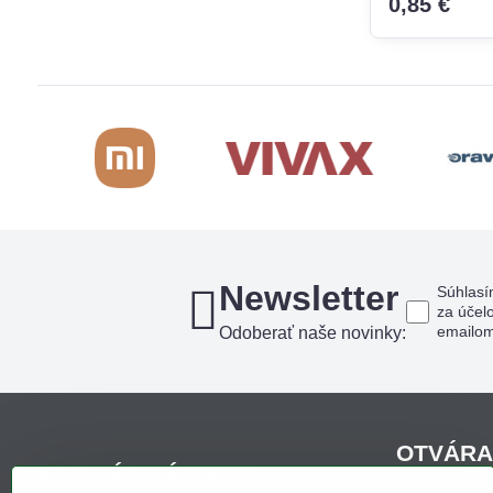
0,85 €
Newsletter
Súhlasí
za účel
emailo
Odoberať naše novinky:
OTVÁRA
KDE NÁS NÁJDETE