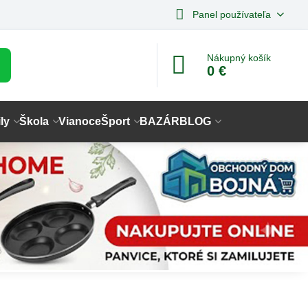
Panel používateľa
Nákupný košík
0 €
ly
Škola
Vianoce
Šport
BAZÁR
BLOG