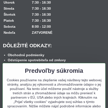
Utorok
7:30 - 16:30
Streda
7:30 - 16:30
Štvrtok
7:30 - 16:30
Piatok
7:30 - 16:30
Sobota
8:00 - 12:00
Nedeľa
ZATVORENÉ
DÔLEŽITÉ ODKAZY:
Obchodné podmienky
Odstúpenie spotrebiteľa od zmluvy
Reklamačný poriadok
Predvoľby súkromia
Reklamačný formulár
Spôsob dopravy
Cookies používame na zlepšenie vašej návštevy tejto webovej
Spôsob platby
stránky, analýzu jej výkonnosti a zhromažďovanie údajov o jej
Nákup na splátky
používaní. Na tento účel môžeme použiť nástroje a služby
Ochrana osobných údajov
tretích strán a zhromaždené údaje sa môžu preniesť k
Cookies
partnerom v EÚ, USA alebo iných krajinách. Kliknutím na
Kontakt
„Prijať všetky cookies“ vyjadrujete svoj súhlas s týmto
spracovaním. Nižšie môžete nájsť podrobné informácie alebo