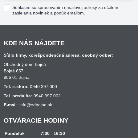
Súhlasím so spracovaním emailovej adresy za účelom
zasielania noviniek a ponúk emailom.
KDE NÁS NÁJDETE
Sídlo firmy, korešpondenčná adresa, osobný odber:
Obchodný dom Bojná
Bojná 657
956 01 Bojná
Tel. e-shop:
0940 397 000
Tel. predajňa:
0940 397 002
E-mail:
info@odbojna.sk
OTVÁRACIE HODINY
Pondelok
7:30 - 16:30