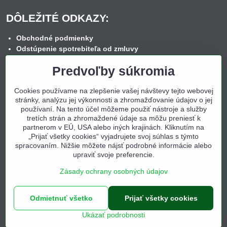
DÔLEŽITÉ ODKAZY:
Obchodné podmienky
Odstúpenie spotrebiteľa od zmluvy
Reklamačný poriadok
Predvoľby súkromia
Reklamačný formulár
Spôsob dopravy
Cookies používame na zlepšenie vašej návštevy tejto webovej
Spôsob platby
stránky, analýzu jej výkonnosti a zhromažďovanie údajov o jej
Nákup na splátky
používaní. Na tento účel môžeme použiť nástroje a služby
Ochrana osobných údajov
tretích strán a zhromaždené údaje sa môžu preniesť k
Cookies
partnerom v EÚ, USA alebo iných krajinách. Kliknutím na
Kontakt
„Prijať všetky cookies“ vyjadrujete svoj súhlas s týmto
spracovaním. Nižšie môžete nájsť podrobné informácie alebo
upraviť svoje preferencie.
Zásady ochrany osobných údajov
©
2026
Copyright
Odmietnuť všetko
Prijať všetky cookies
Predvoľby súkromia
Zásady ochrany osobných údajov
Ukázať podrobnosti
Vytvorené pomocou:
BiznisWeb.sk