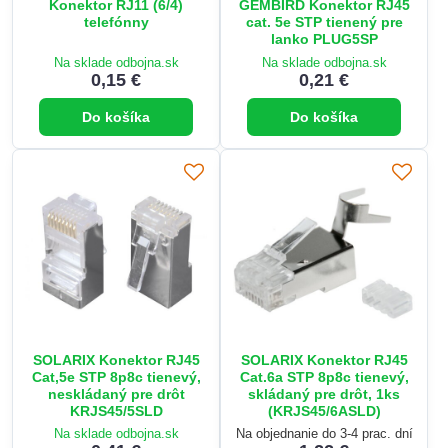
Konektor RJ11 (6/4)
GEMBIRD Konektor RJ45
telefónny
cat. 5e STP tienený pre
lanko PLUG5SP
Na sklade odbojna.sk
Na sklade odbojna.sk
0,15 €
0,21 €
Do košíka
Do košíka
SOLARIX Konektor RJ45
SOLARIX Konektor RJ45
Cat,5e STP 8p8c tienevý,
Cat.6a STP 8p8c tienevý,
neskládaný pre drôt
skládaný pre drôt, 1ks
KRJS45/5SLD
(KRJS45/6ASLD)
Na sklade odbojna.sk
Na objednanie do 3-4 prac. dní