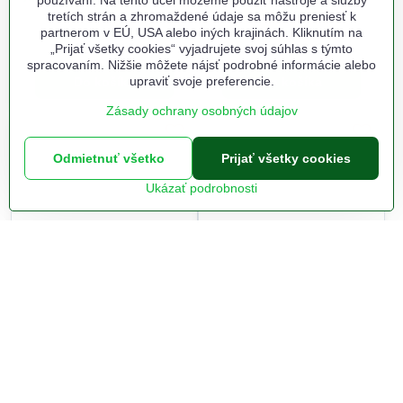
používaní. Na tento účel môžeme použiť nástroje a služby
EU
G20 Max EU
tretích strán a zhromaždené údaje sa môžu preniesť k
partnerom v EÚ, USA alebo iných krajinách. Kliknutím na
Na sklade odbojna.sk
Na objednanie do 3 prac. dní
189,90 €
211,90 €
„Prijať všetky cookies“ vyjadrujete svoj súhlas s týmto
spracovaním. Nižšie môžete nájsť podrobné informácie alebo
upraviť svoje preferencie.
Do košíka
Do košíka
Zásady ochrany osobných údajov
Odmietnuť všetko
Prijať všetky cookies
Ukázať podrobnosti
26%
SRV 6110BK robotický
KÄRCHER VC 6 Cordless
vysávač SENCOR
OurFamily, Stojací
akumulátorový vysávač
(1.198-660.0)
Na sklade odbojna.sk
Na objednanie do 3-4 prac. dní
254,20 €
269,37 €