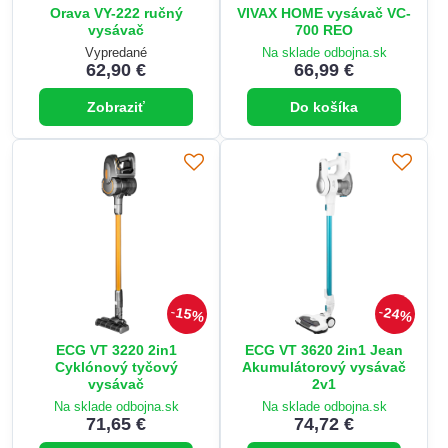
Orava VY-222 ručný
VIVAX HOME vysávač VC-
vysávač
700 REO
Vypredané
Na sklade odbojna.sk
62,90 €
66,99 €
Zobraziť
Do košíka
15%
24%
ECG VT 3220 2in1
ECG VT 3620 2in1 Jean
Cyklónový tyčový
Akumulátorový vysávač
vysávač
2v1
Na sklade odbojna.sk
Na sklade odbojna.sk
71,65 €
74,72 €