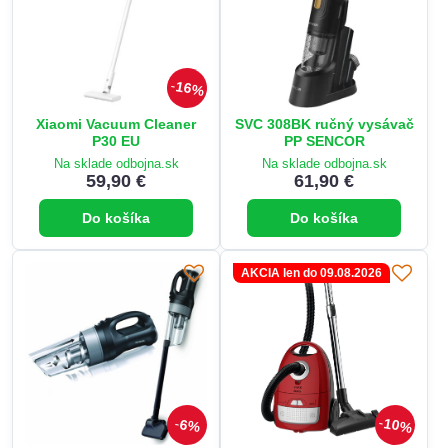
16%
Xiaomi Vacuum Cleaner
SVC 308BK ručný vysávač
P30 EU
PP SENCOR
Na sklade odbojna.sk
Na sklade odbojna.sk
59,90 €
61,90 €
Do košíka
Do košíka
AKCIA len do 09.08.2026
10%
6%