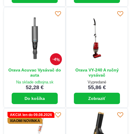
4%
Orava Acuvac Vysávač do
Orava VY-240 A ručný
auta
vysávač
Na sklade odbojna.sk
Vypredané
52,28 €
55,86 €
Do košíka
Zobraziť
AKCIA len do 09.08.2026
XIAOMI NOVINKA