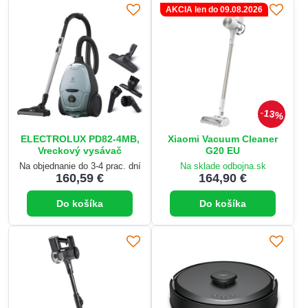
AKCIA len do 09.08.2026
13%
ELECTROLUX PD82-4MB,
Xiaomi Vacuum Cleaner
Vreckový vysávač
G20 EU
Na objednanie do 3-4 prac. dní
Na sklade odbojna.sk
160,59 €
164,90 €
Do košíka
Do košíka