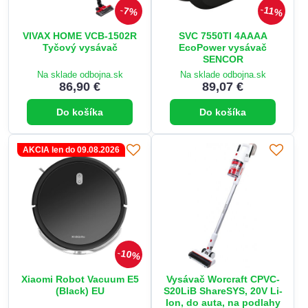
11%
7%
VIVAX HOME VCB-1502R
SVC 7550TI 4AAAA
Tyčový vysávač
EcoPower vysávač
SENCOR
Na sklade odbojna.sk
Na sklade odbojna.sk
86,90 €
89,07 €
Do košíka
Do košíka
AKCIA len do 09.08.2026
10%
Xiaomi Robot Vacuum E5
Vysávač Worcraft CPVC-
(Black) EU
S20LiB ShareSYS, 20V Li-
Ion, do auta, na podlahy