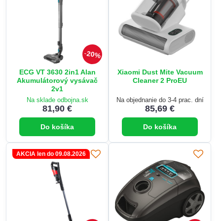
20%
ECG VT 3630 2in1 Alan
Xiaomi Dust Mite Vacuum
Akumulátorový vysávač
Cleaner 2 ProEU
2v1
Na sklade odbojna.sk
Na objednanie do 3-4 prac. dní
81,90 €
85,69 €
Do košíka
Do košíka
AKCIA len do 09.08.2026