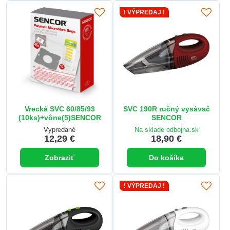
! VÝPREDAJ !
Vrecká SVC 60/85/93
SVC 190R ručný vysávač
(10ks)+vône(5)SENCOR
SENCOR
Vypredané
Na sklade odbojna.sk
12,29 €
18,90 €
Zobraziť
Do košíka
! VÝPREDAJ !