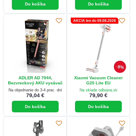
Do košíka
Do košíka
AKCIA len do 09.08.2026
9%
ADLER AD 7044,
Xiaomi Vacuum Cleaner
Bezvreckový AKU vysávač
G20 Lite EU
Na objednanie do 3-4 prac. dní
Na sklade odbojna.sk
79,04 €
79,90 €
Do košíka
Do košíka