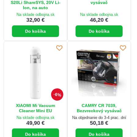
S20Li ShareSYS, 20V Li-
vysávač
Ion, na auto
Na sklade odbojna.sk
Na sklade odbojna.sk
32,90 €
46,20 €
Do košíka
Do košíka
6%
XIAOMI Mi Vacuum
CAMRY CR 7039,
Cleaner Mini EU
Bezvreckový vysávač
Na sklade odbojna.sk
Na objednanie do 3-4 prac. dní
49,90 €
50,18 €
Do košíka
Do košíka