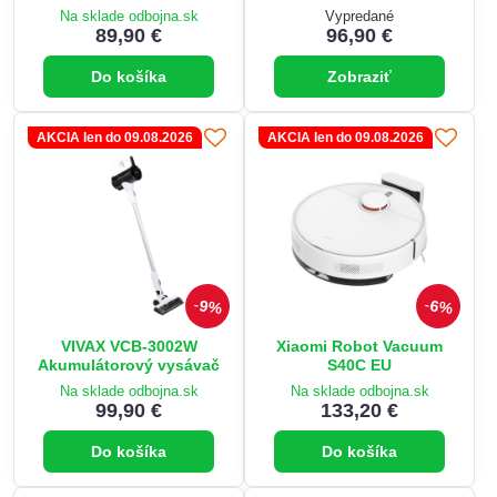
Na sklade odbojna.sk
Vypredané
89,90 €
96,90 €
Do košíka
Zobraziť
AKCIA len do 09.08.2026
AKCIA len do 09.08.2026
9%
6%
VIVAX VCB-3002W
Xiaomi Robot Vacuum
Akumulátorový vysávač
S40C EU
Na sklade odbojna.sk
Na sklade odbojna.sk
99,90 €
133,20 €
Do košíka
Do košíka