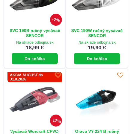
7%
SVC 190B ručný vysávač
SVC 190W ručný vysávač
SENCOR
SENCOR
Na sklade odbojna.sk
Na sklade odbojna.sk
18,99 €
19,90 €
Do košíka
Do košíka
AKCIA AUGUST do
31.8.2026
17%
Vysávač Worcraft CPVC-
Orava VY-224 B ručný