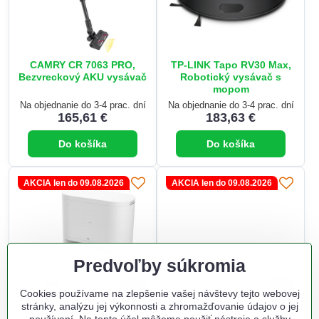
CAMRY CR 7063 PRO,
TP-LINK Tapo RV30 Max,
Bezvreckový AKU vysávač
Robotický vysávač s
mopom
Na objednanie do 3-4 prac. dní
Na objednanie do 3-4 prac. dní
165,61 €
183,63 €
Do košíka
Do košíka
AKCIA len do 09.08.2026
AKCIA len do 09.08.2026
Predvoľby súkromia
23%
10%
Cookies používame na zlepšenie vašej návštevy tejto webovej
stránky, analýzu jej výkonnosti a zhromažďovanie údajov o jej
Xiaomi Robot Vacuum H40
Xiaomi Vacuum Cleaner