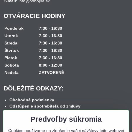
E-mail:
info@odbojna.sk
OTVÁRACIE HODINY
Pondelok
7:30 - 16:30
Utorok
7:30 - 16:30
Streda
7:30 - 16:30
Štvrtok
7:30 - 16:30
Piatok
7:30 - 16:30
Sobota
8:00 - 12:00
Nedeľa
ZATVORENÉ
DÔLEŽITÉ ODKAZY:
Obchodné podmienky
Odstúpenie spotrebiteľa od zmluvy
Reklamačný poriadok
Predvoľby súkromia
Reklamačný formulár
Spôsob dopravy
Cookies používame na zlepšenie vašej návštevy tejto webovej
Spôsob platby