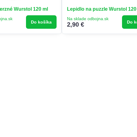
erzné Wurstol 120 ml
Lepidlo na puzzle Wurstol 120
ojna.sk
Na sklade odbojna.sk
Do košíka
Do k
2,90 €