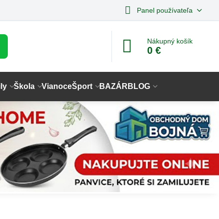
Panel používateľa
Nákupný košík
0 €
ly
Škola
Vianoce
Šport
BAZÁR
BLOG