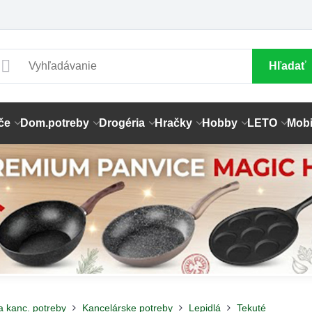
Hľadať
če
Dom.potreby
Drogéria
Hračky
Hobby
LETO
Mobi
a kanc. potreby
Kancelárske potreby
Lepidlá
Tekuté