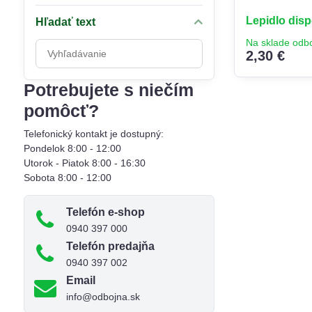
Lepidlo disp
Hľadať text
Na sklade odb
Prehľadať
2,30 €
výsledky
filtra
Potrebujete s niečím
fulltextom
pomôcť?
Telefonický kontakt je dostupný:
Pondelok 8:00 - 12:00
Utorok - Piatok 8:00 - 16:30
Sobota 8:00 - 12:00
Telefón e-shop
0940 397 000
Telefón predajňa
0940 397 002
Email
info@odbojna.sk