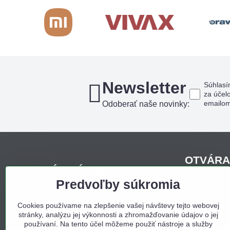
Newsletter
Súhlasí
za účel
emailo
Odoberať naše novinky:
OTVÁRA
KDE NÁS NÁJDETE
Predvoľby súkromia
Pondelo
Sídlo firmy, korešpondenčná adresa,
Utorok
osobný odber:
Cookies používame na zlepšenie vašej návštevy tejto webovej
Streda
stránky, analýzu jej výkonnosti a zhromažďovanie údajov o jej
Obchodný dom Bojná
Štvrtok
používaní. Na tento účel môžeme použiť nástroje a služby
Bojná 657