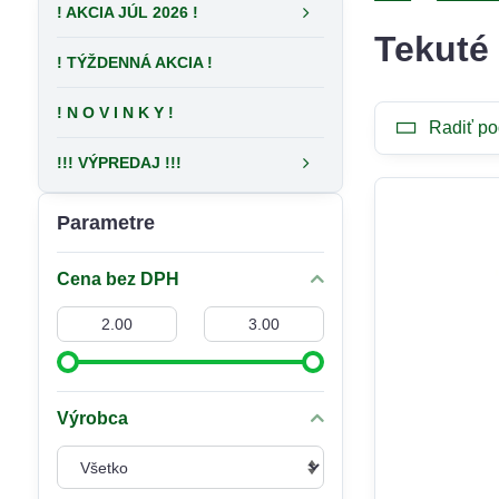
! AKCIA JÚL 2026 !
Tekuté
! TÝŽDENNÁ AKCIA !
! N O V I N K Y !
Radiť po
!!! VÝPREDAJ !!!
Parametre
Cena bez DPH
Od:
Do:
Výrobca