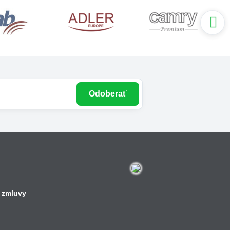
Odoberať
 zmluvy