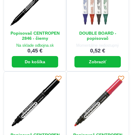
Popisovač CENTROPEN
DOUBLE BOARD -
2846 - čierny
popisovač
Na sklade odbojna.sk
Momentálne nedostupný
0,45 €
0,52 €
Do košíka
Zobraziť
Popisovač CENTROPEN
Popisovač CENTROPEN