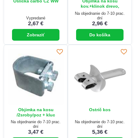
Oslička carbo CZ WW
Objimka na kosu
kov.+klinok drevo,
Na objednanie do 7-10 prac.
Vypredané
dní
2,67 €
2,96 €
Zobraziť
Do košíka
Objimka na kosu
Ostrič kos
/2sroby/poz + kluc
Na objednanie do 7-10 prac.
Na objednanie do 7-10 prac.
dní
dní
3,47 €
5,36 €