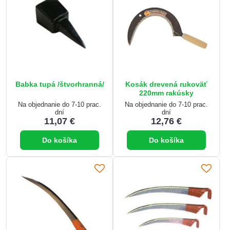
Babka tupá /štvorhranná/
Kosák drevená rukoväť
220mm rakúsky
Na objednanie do 7-10 prac.
Na objednanie do 7-10 prac.
dní
dní
11,07 €
12,76 €
Do košíka
Do košíka