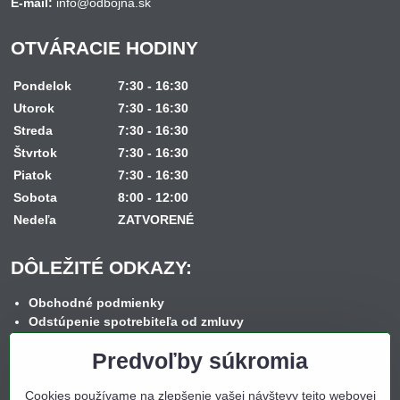
E-mail:
info@odbojna.sk
OTVÁRACIE HODINY
Pondelok
7:30 - 16:30
Utorok
7:30 - 16:30
Streda
7:30 - 16:30
Štvrtok
7:30 - 16:30
Piatok
7:30 - 16:30
Sobota
8:00 - 12:00
Nedeľa
ZATVORENÉ
DÔLEŽITÉ ODKAZY:
Obchodné podmienky
Odstúpenie spotrebiteľa od zmluvy
Reklamačný poriadok
Predvoľby súkromia
Reklamačný formulár
Spôsob dopravy
Cookies používame na zlepšenie vašej návštevy tejto webovej
Spôsob platby