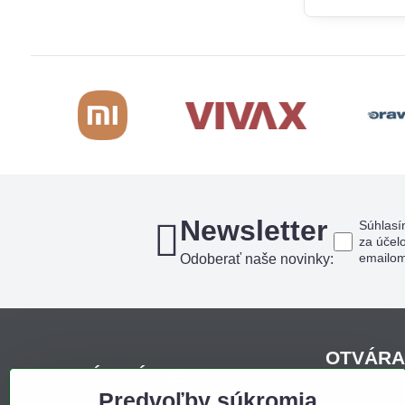
Newsletter
Súhlasí
za účel
emailo
Odoberať naše novinky:
OTVÁRA
KDE NÁS NÁJDETE
Predvoľby súkromia
Pondelo