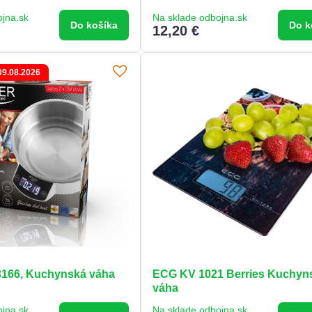
ojna.sk
Na sklade odbojna.sk
Do košíka
Do k
12,20 €
09.08.2026
166, Kuchynská váha
ECG KV 1021 Berries Kuchyn
váha
ojna.sk
Na sklade odbojna.sk