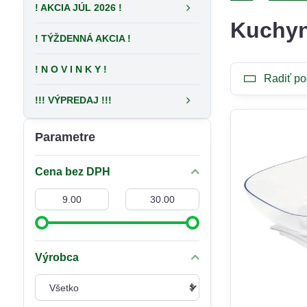
! AKCIA JÚL 2026 !
Kuchyn
! TÝŽDENNÁ AKCIA !
! N O V I N K Y !
Radiť po
!!! VÝPREDAJ !!!
Parametre
Cena bez DPH
Od:
Do:
Výrobca