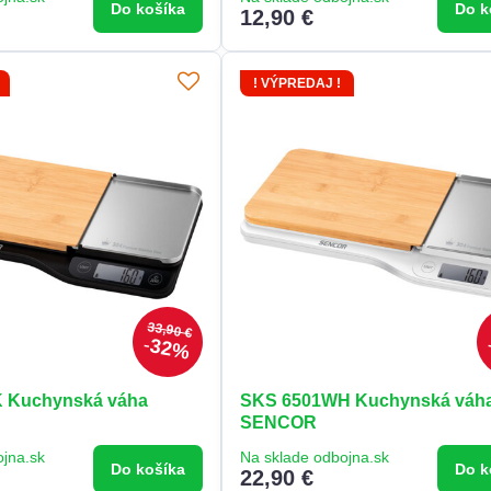
Do košíka
Do k
12,90 €
! VÝPREDAJ !
33,90 €
32%
 Kuchynská váha
SKS 6501WH Kuchynská váh
SENCOR
ojna.sk
Na sklade odbojna.sk
Do košíka
Do k
22,90 €