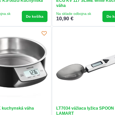
 KS-502G Kuchynská
ECG KV 117 SLIME white Kuc
váha
ojna.sk
Na sklade odbojna.sk
Do košíka
Do k
10,90 €
 kuchynská váha
LT7034 vážiaca lyžica SPOON
LAMART