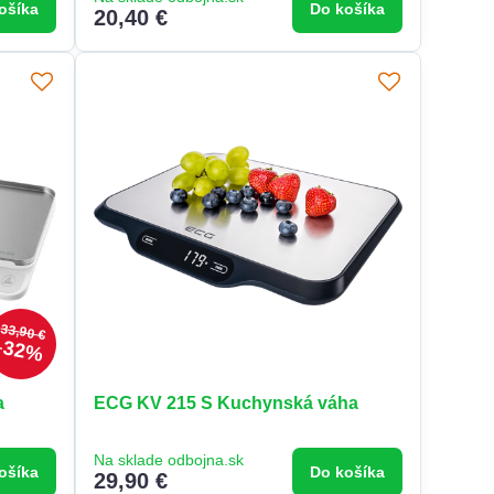
ošíka
Do košíka
20,40 €
33,90 €
32%
a
ECG KV 215 S Kuchynská váha
Na sklade odbojna.sk
ošíka
Do košíka
29,90 €