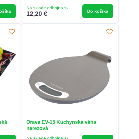
Na sklade odbojna.sk
ošíka
Do košíka
12,20 €
ská
Orava EV-15 Kuchynská váha
nerezová
Na sklade odbojna.sk