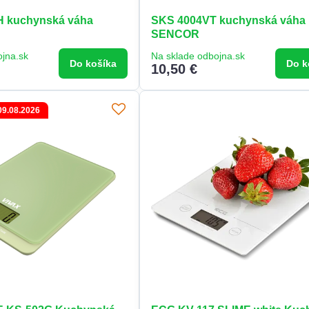
 kuchynská váha
SKS 4004VT kuchynská váha
SENCOR
ojna.sk
Na sklade odbojna.sk
Do košíka
Do k
10,50 €
09.08.2026