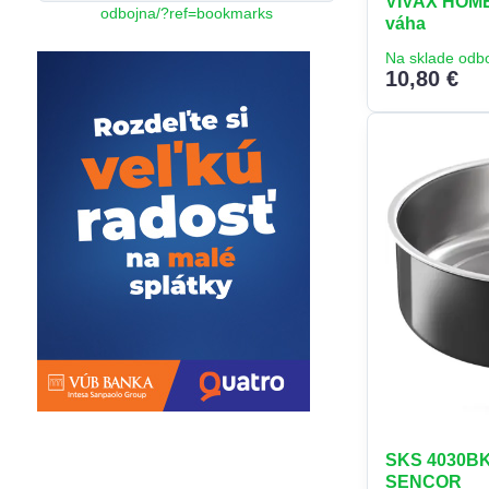
VIVAX HOME
odbojna/?ref=bookmarks
váha
Na sklade odb
10,80 €
SKS 4030BK
SENCOR