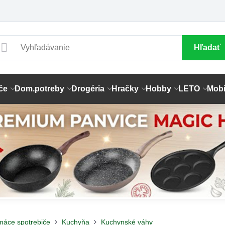
Hľadať
če
Dom.potreby
Drogéria
Hračky
Hobby
LETO
Mobi
máce spotrebiče
Kuchyňa
Kuchynské váhy