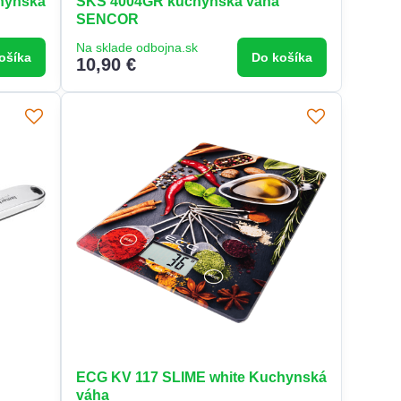
hynská
SKS 4004GR kuchynská váha
SENCOR
Na sklade odbojna.sk
ošíka
Do košíka
10,90 €
ECG KV 117 SLIME white Kuchynská
váha