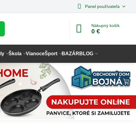
Panel používateľa
Nákupný košík
0 €
ly
Škola
Vianoce
Šport
BAZÁR
BLOG