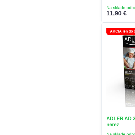
Na sklade odb
11,90 €
AKCIA len do 
ADLER AD 3
nerez
Na sklade odb