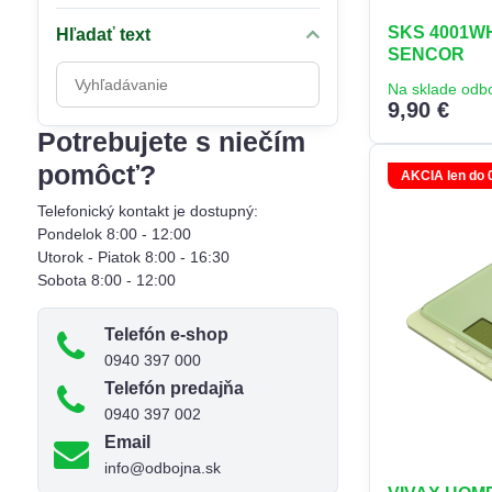
SKS 4001WH
Hľadať text
SENCOR
Prehľadať
Na sklade odb
výsledky
9,90 €
filtra
Potrebujete s niečím
fulltextom
pomôcť?
AKCIA len do 
Telefonický kontakt je dostupný:
Pondelok 8:00 - 12:00
Utorok - Piatok 8:00 - 16:30
Sobota 8:00 - 12:00
Telefón e-shop
0940 397 000
Telefón predajňa
0940 397 002
Email
info@odbojna.sk