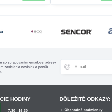
m so spracovaním emailovej adresy
om zasielania noviniek a ponúk
m.
CIE HODINY
DÔLEŽITÉ ODKAZY:
Obchodné podmienky
k
7:30 - 16:30