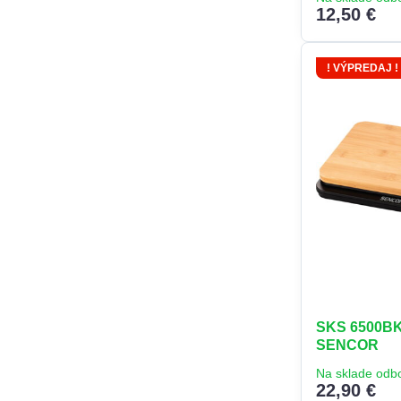
12,50 €
! VÝPREDAJ !
SKS 6500BK
SENCOR
Na sklade odb
22,90 €