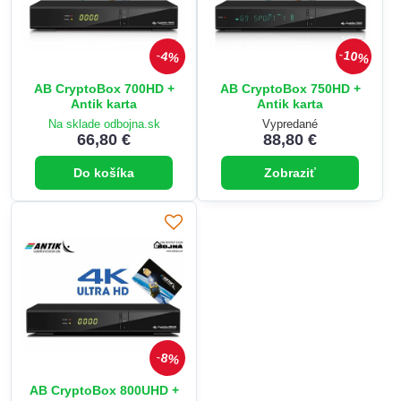
10%
4%
AB CryptoBox 700HD +
AB CryptoBox 750HD +
Antik karta
Antik karta
Na sklade odbojna.sk
Vypredané
66,80 €
88,80 €
Do košíka
Zobraziť
8%
AB CryptoBox 800UHD +