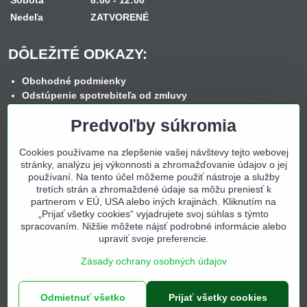
Nedeľa
ZATVORENÉ
DÔLEŽITÉ ODKAZY:
Obchodné podmienky
Odstúpenie spotrebiteľa od zmluvy
Reklamačný poriadok
Predvoľby súkromia
Reklamačný formulár
Spôsob dopravy
Cookies používame na zlepšenie vašej návštevy tejto webovej
Spôsob platby
stránky, analýzu jej výkonnosti a zhromažďovanie údajov o jej
Nákup na splátky
používaní. Na tento účel môžeme použiť nástroje a služby
Ochrana osobných údajov
tretích strán a zhromaždené údaje sa môžu preniesť k
Cookies
partnerom v EÚ, USA alebo iných krajinách. Kliknutím na
Kontakt
„Prijať všetky cookies“ vyjadrujete svoj súhlas s týmto
spracovaním. Nižšie môžete nájsť podrobné informácie alebo
upraviť svoje preferencie.
Zásady ochrany osobných údajov
©
2026
Copyright
Odmietnuť všetko
Prijať všetky cookies