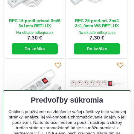
RPC 16 predl.prívod 3m/6
RPC 25 pred.prí. 3m/4
3x1mm RETLUX
3×1,0mm WS RETLUX
Na sklade odbojna.sk
Na sklade odbojna.sk
7,30 €
7,30 €
Do košíka
Do košíka
Predvoľby súkromia
Cookies používame na zlepšenie vašej návštevy tejto webovej
stránky, analýzu jej výkonnosti a zhromažďovanie údajov o jej
RPC 30 pred.prí. 3m/5
Solight predlžovací
používaní. Na tento účel môžeme použiť nástroje a služby
3×1,0mm WS RETLUX
prívod, 6 zásuviek, biely,
tretích strán a zhromaždené údaje sa môžu preniesť k
vypínač, 3m
partnerom v EÚ, USA alebo iných krajinách. Kliknutím na