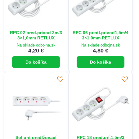
RPC 02 pred.prívod 2m/3
RPC 06 predl.prívod1,5m/4
3×1,0mm RETLUX
3×1,0mm RETLUX
Na sklade odbojna.sk
Na sklade odbojna.sk
4,20 €
4,80 €
Do košíka
Do košíka
Solight predlžovací
RPC 18 pred.prí.1,5m/3