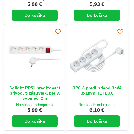
5,90 €
5,93 €
Do košíka
Do košíka
Solight PP51 predlžovací
RPC 8 predl.prívod 3m/4
prívod, 5 zásuviek, biely,
3x1mm RETLUX
vypínač, 2m
Na sklade odbojna.sk
Na sklade odbojna.sk
5,99 €
6,10 €
Do košíka
Do košíka