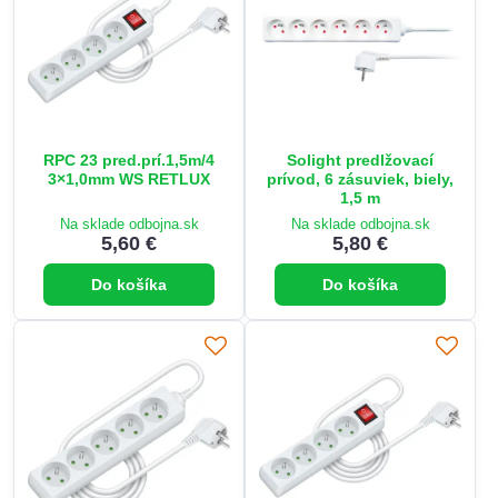
RPC 23 pred.prí.1,5m/4
Solight predlžovací
3×1,0mm WS RETLUX
prívod, 6 zásuviek, biely,
1,5 m
Na sklade odbojna.sk
Na sklade odbojna.sk
5,60 €
5,80 €
Do košíka
Do košíka