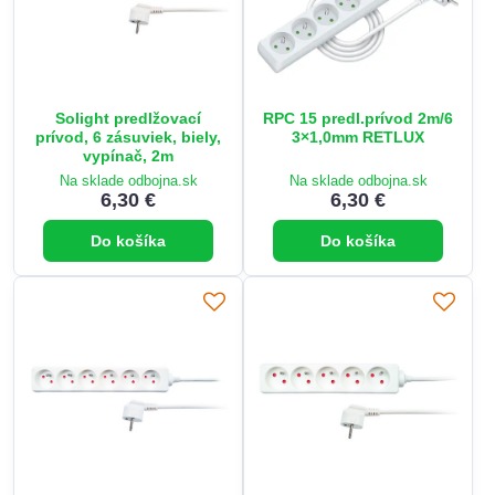
Solight predlžovací
RPC 15 predl.prívod 2m/6
prívod, 6 zásuviek, biely,
3×1,0mm RETLUX
vypínač, 2m
Na sklade odbojna.sk
Na sklade odbojna.sk
6,30 €
6,30 €
Do košíka
Do košíka