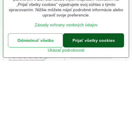
„Prijať všetky cookies“ vyjadrujete svoj súhlas s týmto
Na sklade odbojna.sk
Na sklade odbojna.sk
7,30 €
7,40 €
spracovaním. Nižšie môžete nájsť podrobné informácie alebo
upraviť svoje preferencie.
Do košíka
Do košíka
Zásady ochrany osobných údajov
Odmietnuť všetko
Prijať všetky cookies
Ukázať podrobnosti
Solight predlžovací
Solight predlžovací
prívod, 6 zásuviek, biely,
prívod, 5 zásuviek, biely,
3m
vypínač, 3m
Na sklade odbojna.sk
Na sklade odbojna.sk
7,70 €
8,10 €
Do košíka
Do košíka