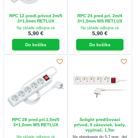
RPC 12 predl.prívod 2m/5
RPC 24 pred.prí. 2m/4
3×1,0mm RETLUX
3×1,0mm WS RETLUX
Na sklade odbojna.sk
Na sklade odbojna.sk
5,90 €
5,90 €
Do košíka
Do košíka
RPC 28 pred.prí.1,5m/5
Solight predlžovací
3×1,0mm WS RETLUX
prívod, 5 zásuviek, biely,
vypínač, 1,5m
Na sklade odbojna.sk
Na objednanie do 5-7 prac. dní