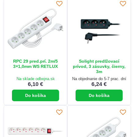
RPC 29 pred.prí. 2m/5
Solight predlžovací
3×1,0mm WS RETLUX
prívod, 3 zásuvky, čierny,
3m
Na sklade odbojna.sk
Na objednanie do 5-7 prac. dní
6,10 €
6,24 €
Do košíka
Do košíka