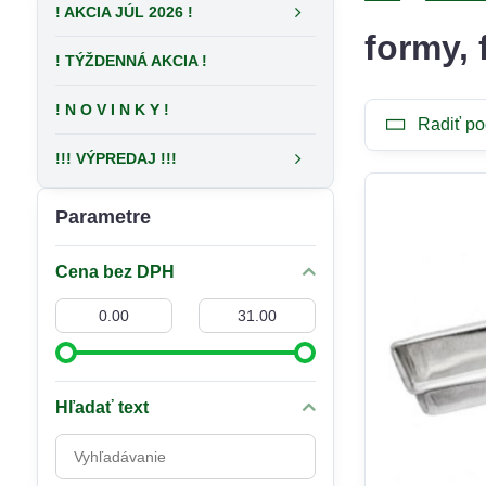
! AKCIA JÚL 2026 !
formy, 
! TÝŽDENNÁ AKCIA !
! N O V I N K Y !
Radiť po
!!! VÝPREDAJ !!!
Parametre
Cena bez DPH
Od:
Do:
Hľadať text
Prehľadať
výsledky