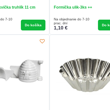
vička truhlík 11 cm
Formička ulik-3ks ++
 do 7-10
Na objednanie do 7-10
prac. dní
Do košíka
Do k
1,10 €