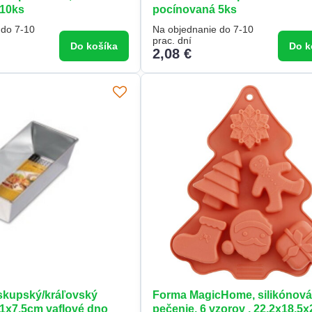
 10ks
pocínovaná 5ks
 do 7-10
Na objednanie do 7-10
prac. dní
Do košíka
Do k
2,08 €
skupský/kráľovský
Forma MagicHome, silikónová
11x7,5cm vaflové dno
pečenie, 6 vzorov , 22,2x18,5x