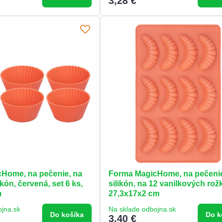
3,28 €
Home, na pečenie, na
Forma MagicHome, na pečeni
kón, červená, set 6 ks,
silikón, na 12 vanilkových rož
m
27,3x17x2 cm
ojna.sk
Na sklade odbojna.sk
Do košíka
Do k
3,40 €