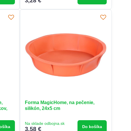
3,28 €
e,
Forma MagicHome, na pečenie,
kov,
silikón, 24x5 cm
Na sklade odbojna.sk
ošíka
Do košíka
3,58 €