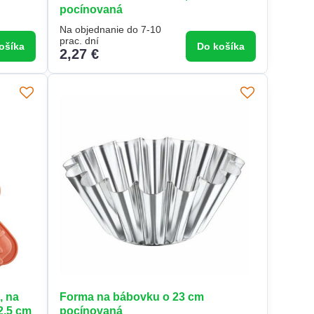
pocínovaná
Na objednanie do 7-10
prac. dní
ošíka
Do košíka
2,27 €
, na
Forma na bábovku o 23 cm
2,5 cm
pocínovaná