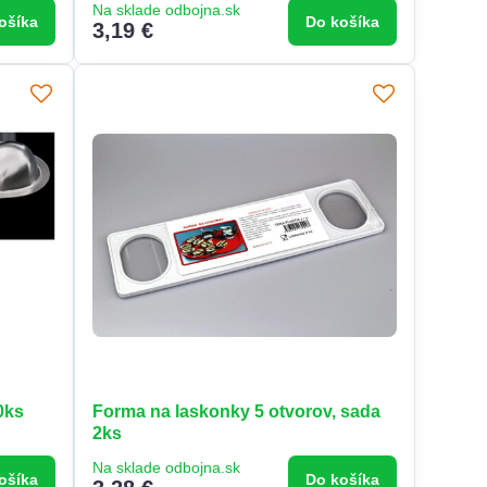
Na sklade odbojna.sk
ošíka
Do košíka
3,19 €
0ks
Forma na laskonky 5 otvorov, sada
2ks
Na sklade odbojna.sk
ošíka
Do košíka