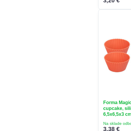
3,20 €
Forma Magic
cupcake, sili
6,5x6,5x3 c
Na sklade odb
3,38 €