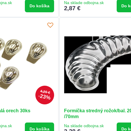
ojna.sk
Na sklade odbojna.sk
Do košíka
Do k
2,87 €
4,20 €
23%
lá orech 30ks
Formička stredný rožok/bal. 2
/70mm
ojna.sk
Na sklade odbojna.sk
Do košíka
Do k