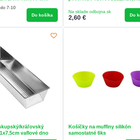
 do 7-10
Na sklade odbojna.sk
Do košíka
Do k
2,60 €
skupský/kráľovský
Košíčky na muffiny silikón
11x7,5cm vaflové dno
samostatné 6ks