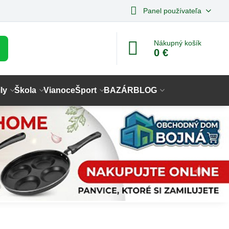
Panel používateľa
Nákupný košík
0 €
ly
Škola
Vianoce
Šport
BAZÁR
BLOG