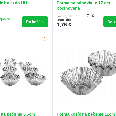
ie hniezdo UH
Forma na bábovku o 17 cm
pocínovaná
Na objednanie do 7-10
ojna.sk
prac. dní
Do košíka
Do k
1,76 €
 na pečenie 6,5cm
Forma/košík na pečenie 11cm