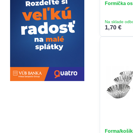
Formička os
Na sklade odb
1,70 €
Forma/košík