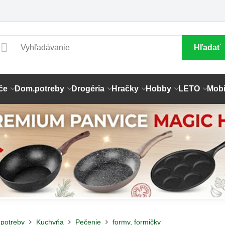
Hľadať
če
Dom.potreby
Drogéria
Hračky
Hobby
LETO
Mobi
potreby
Kuchyňa
Pečenie
formy, formičky