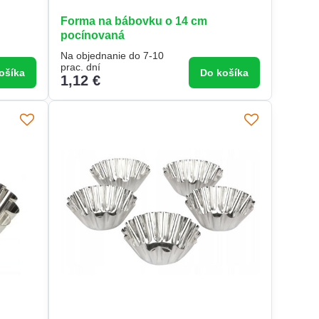
Forma na bábovku o 14 cm
pocínovaná
Na objednanie do 7-10
prac. dní
ošíka
Do košíka
1,12 €