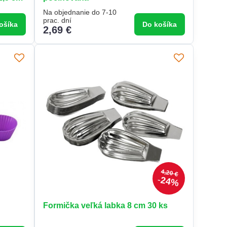
Na objednanie do 7-10
prac. dní
ošíka
Do košíka
2,69 €
4,20 €
24%
Formička veľká labka 8 cm 30 ks