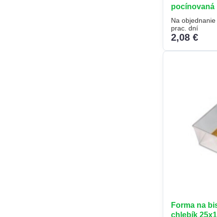
pocínovaná
Na objednanie
prac. dní
2,08 €
Forma na bi
chlebík 25x