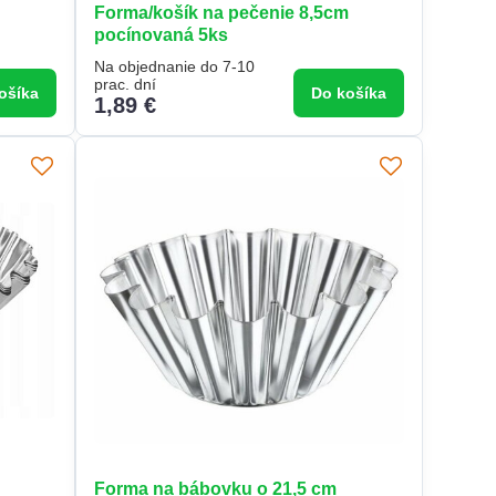
Forma/košík na pečenie 8,5cm
pocínovaná 5ks
Na objednanie do 7-10
prac. dní
ošíka
Do košíka
1,89 €
Forma na bábovku o 21,5 cm