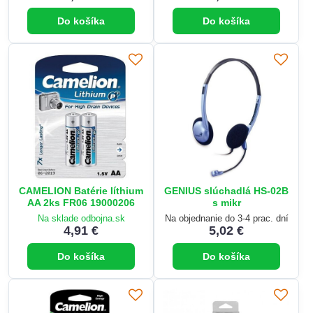
Do košíka
Do košíka
CAMELION Batérie líthium
GENIUS slúchadlá HS-02B
AA 2ks FR06 19000206
s mikr
Na sklade odbojna.sk
Na objednanie do 3-4 prac. dní
4,91 €
5,02 €
Do košíka
Do košíka