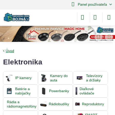
Panel používateľa
Úvod
Elektronika
Kamery do
Televízory
IP kamery
auta
a držiaky
Batérie a
Diaľkové
Powerbanky
nabíjačky
ovládače
Rádia a
Rádiobudíky
Reproduktory
rádiomagnetofóny
SMART