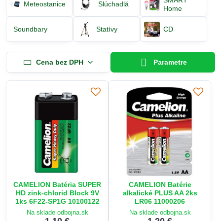
Meteostanice
Slúchadlá
Home
Soundbary
Statívy
CD
Cena bez DPH
Parametre
CAMELION Batéria SUPER
CAMELION Batérie
HD zink-chlorid Block 9V
alkalické PLUS AA 2ks
1ks 6F22-SP1G 10100122
LR06 11000206
Na sklade odbojna.sk
Na sklade odbojna.sk