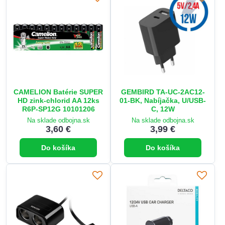
CAMELION Batérie SUPER
GEMBIRD TA-UC-2AC12-
HD zink-chlorid AA 12ks
01-BK, Nabíjačka, U/USB-
R6P-SP12G 10101206
C, 12W
Na sklade odbojna.sk
Na sklade odbojna.sk
3,60 €
3,99 €
Do košíka
Do košíka