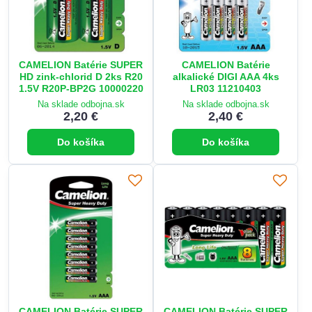
CAMELION Batérie SUPER
CAMELION Batérie
HD zink-chlorid D 2ks R20
alkalické DIGI AAA 4ks
1.5V R20P-BP2G 10000220
LR03 11210403
Na sklade odbojna.sk
Na sklade odbojna.sk
2,20 €
2,40 €
Do košíka
Do košíka
CAMELION Batérie SUPER
CAMELION Batérie SUPER