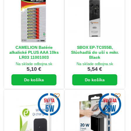
CAMELION Batérie
SBOX EP-TC055B,
alkalické PLUS AAA 10ks
Slúchadlá do uší s mikr.
LR03 11001003
Black
Na sklade odbojna.sk
Na sklade odbojna.sk
5,10 €
5,54 €
Do košíka
Do košíka