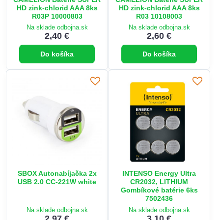
HD zink-chlorid AAA 8ks
HD zink-chlorid AAA 8ks
R03P 10000803
R03 10108003
Na sklade odbojna.sk
Na sklade odbojna.sk
2,40 €
2,60 €
Do košíka
Do košíka
SBOX Autonabíjačka 2x
INTENSO Energy Ultra
USB 2.0 CC-221W white
CR2032, LITHIUM
Gombíkové batérie 6ks
7502436
Na sklade odbojna.sk
Na sklade odbojna.sk
2,97 €
3,10 €