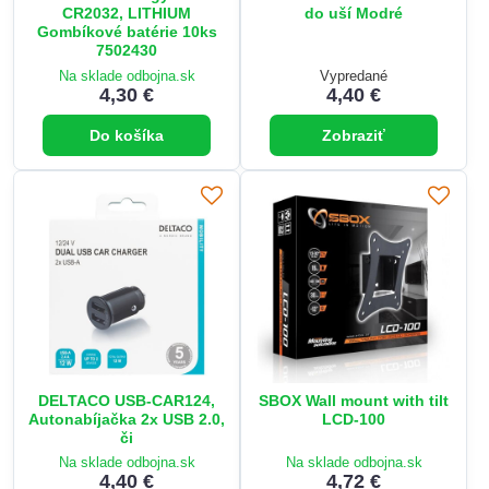
CR2032, LITHIUM
do uší Modré
Gombíkové batérie 10ks
7502430
Na sklade odbojna.sk
Vypredané
4,30 €
4,40 €
Do košíka
Zobraziť
DELTACO USB-CAR124,
SBOX Wall mount with tilt
Autonabíjačka 2x USB 2.0,
LCD-100
či
Na sklade odbojna.sk
Na sklade odbojna.sk
4,40 €
4,72 €