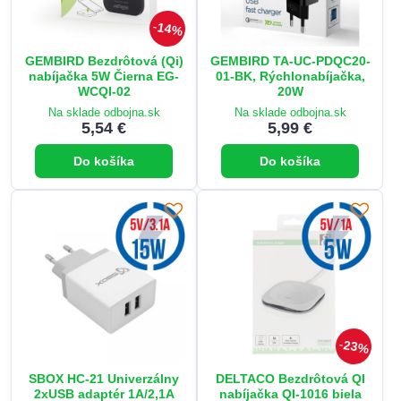
14%
GEMBIRD Bezdrôtová (Qi)
GEMBIRD TA-UC-PDQC20-
nabíjačka 5W Čierna EG-
01-BK, Rýchlonabíjačka,
WCQI-02
20W
Na sklade odbojna.sk
Na sklade odbojna.sk
5,54 €
5,99 €
Do košíka
Do košíka
23%
SBOX HC-21 Univerzálny
DELTACO Bezdrôtová QI
2xUSB adaptér 1A/2,1A
nabíjačka QI-1016 biela