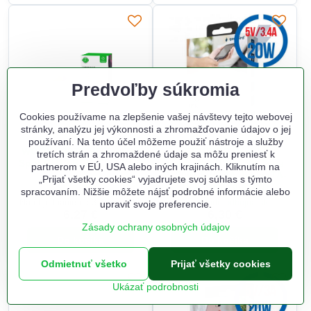
Predvoľby súkromia
Cookies používame na zlepšenie vašej návštevy tejto webovej
stránky, analýzu jej výkonnosti a zhromažďovanie údajov o jej
používaní. Na tento účel môžeme použiť nástroje a služby
WOOX R9076, WiFi Smart
GEMBIRD Rýchlo
tretích strán a zhromaždené údaje sa môžu preniesť k
Spot GU10 RGB+CCT WiFi
nabíjačka USB/USB Type
partnerom v EÚ, USA alebo iných krajinách. Kliknutím na
C, 20W, 5V/3,4A, biela (TA-
„Prijať všetky cookies“ vyjadrujete svoj súhlas s týmto
UC-PDQC20-01-W)
spracovaním. Nižšie môžete nájsť podrobné informácie alebo
Na objednanie do 3-4 prac. dní
Na sklade odbojna.sk
upraviť svoje preferencie.
6,27 €
6,30 €
Zásady ochrany osobných údajov
Do košíka
Do košíka
Odmietnuť všetko
Prijať všetky cookies
Ukázať podrobnosti