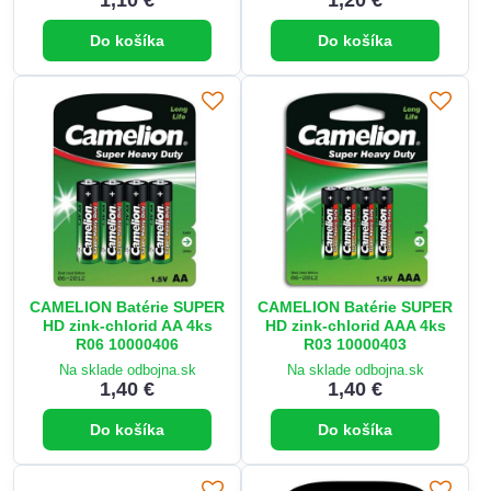
1,10 €
1,20 €
Do košíka
Do košíka
CAMELION Batérie SUPER
CAMELION Batérie SUPER
HD zink-chlorid AA 4ks
HD zink-chlorid AAA 4ks
R06 10000406
R03 10000403
Na sklade odbojna.sk
Na sklade odbojna.sk
1,40 €
1,40 €
Do košíka
Do košíka