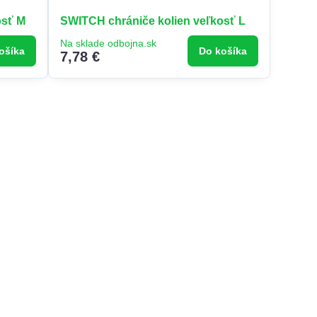
osť M
SWITCH chrániče kolien veľkosť L
Na sklade odbojna.sk
ošíka
Do košíka
7,78 €