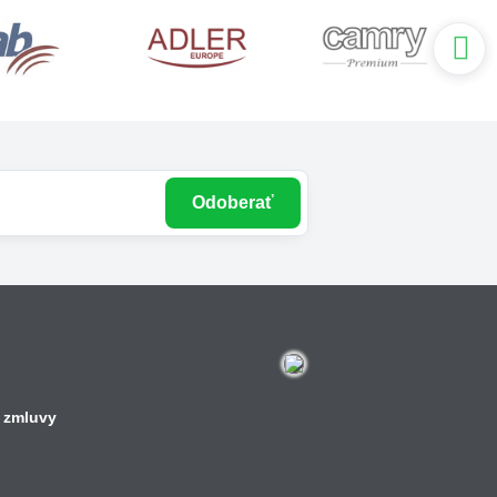
Odoberať
 zmluvy