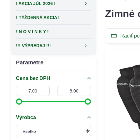
! AKCIA JÚL 2026 !
Zimné 
! TÝŽDENNÁ AKCIA !
! N O V I N K Y !
Radiť po
!!! VÝPREDAJ !!!
Parametre
Cena bez DPH
Od:
Do:
Výrobca