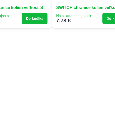
niče kolien veľkosť S
SWITCH chrániče kolien veľk
ojna.sk
Na sklade odbojna.sk
Do košíka
Do k
7,78 €