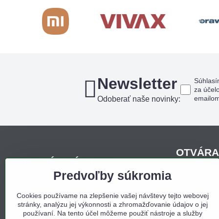
Newsletter
Súhlasí
za účel
emailo
Odoberať naše novinky:
OTVÁRA
KDE NÁS NÁJDETE
Predvoľby súkromia
Pondelo
Sídlo firmy, korešpondenčná adresa,
Utorok
osobný odber:
Cookies používame na zlepšenie vašej návštevy tejto webovej
Streda
stránky, analýzu jej výkonnosti a zhromažďovanie údajov o jej
Obchodný dom Bojná
Štvrtok
používaní. Na tento účel môžeme použiť nástroje a služby
Bojná 657