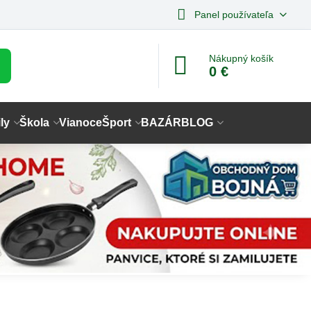
Panel používateľa
Nákupný košík
0 €
ly
Škola
Vianoce
Šport
BAZÁR
BLOG