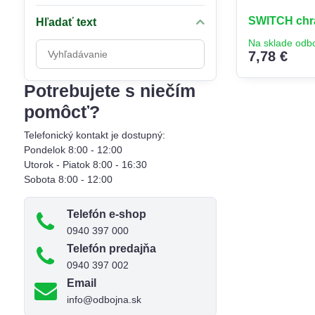
SWITCH chrá
Hľadať text
Na sklade odb
Prehľadať
7,78 €
výsledky
filtra
Potrebujete s niečím
fulltextom
pomôcť?
Telefonický kontakt je dostupný:
Pondelok 8:00 - 12:00
Utorok - Piatok 8:00 - 16:30
Sobota 8:00 - 12:00
Telefón e-shop
0940 397 000
Telefón predajňa
0940 397 002
Email
info@odbojna.sk