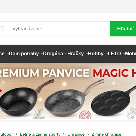
Hľadať
če
Dom.potreby
Drogéria
Hračky
Hobby
LETO
Mobi
outdoor
Letné a zimné športy
Chrániče
Zimné chrániče