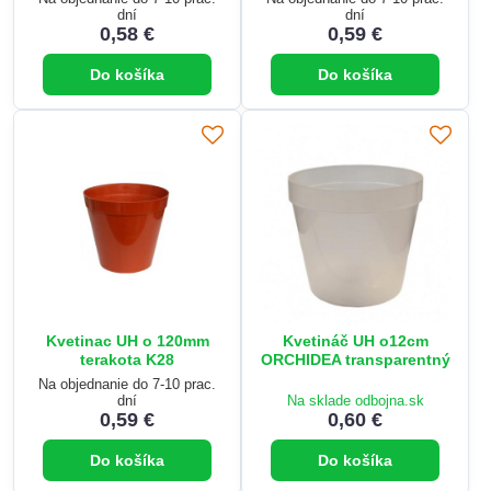
dní
dní
0,58 €
0,59 €
Do košíka
Do košíka
Kvetinac UH o 120mm
Kvetináč UH o12cm
terakota K28
ORCHIDEA transparentný
Na objednanie do 7-10 prac.
dní
Na sklade odbojna.sk
0,59 €
0,60 €
Do košíka
Do košíka