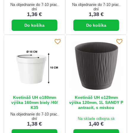
Na objednanie do 7-10 prac.
Na objednanie do 7-10 prac.
dní
dní
1,36 €
1,38 €
Do košíka
Do košíka
Kvetináč UH o180mm
Kvetináč UH o129mm
výška 160mm biely /40/
výška 120mm, 1L SANDY P
K35
antracit, s miskou
Na objednanie do 7-10 prac.
dní
Na sklade odbojna.sk
1,38 €
1,40 €