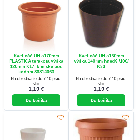
Kvetináč UH o170mm
Kvetináč UH o160mm
PLASTICA terakota výška
výška 140mm hnedý /100/
120mm K17, k miske pod
K33
kódom 36814063
Na objednanie do 7-10 prac.
Na objednanie do 7-10 prac.
dní
dní
1,10 €
1,10 €
Do košíka
Do košíka