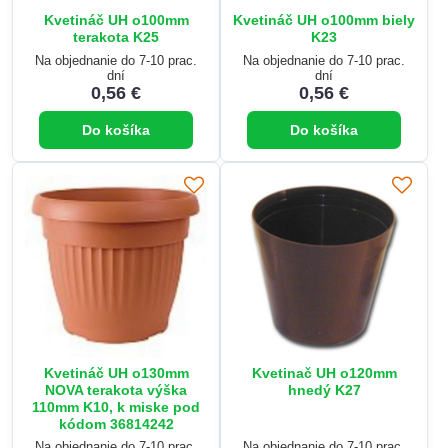
Kvetináč UH o100mm
Kvetináč UH o100mm biely
terakota K25
K23
Na objednanie do 7-10 prac.
Na objednanie do 7-10 prac.
dní
dní
0,56 €
0,56 €
Do košíka
Do košíka
Kvetináč UH o130mm
Kvetinač UH o120mm
NOVA terakota výška
hnedý K27
110mm K10, k miske pod
kódom 36814242
Na objednanie do 7-10 prac.
Na objednanie do 7-10 prac.