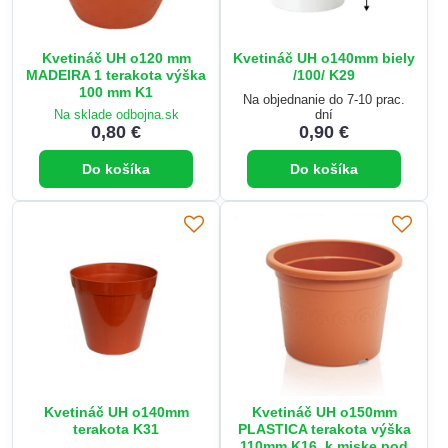
Kvetináč UH o120 mm
Kvetináč UH o140mm biely
MADEIRA 1 terakota výška
/100/ K29
100 mm K1
Na objednanie do 7-10 prac.
Na sklade odbojna.sk
dní
0,80 €
0,90 €
Do košíka
Do košíka
Kvetináč UH o140mm
Kvetináč UH o150mm
terakota K31
PLASTICA terakota výška
110mm K16, k miske pod