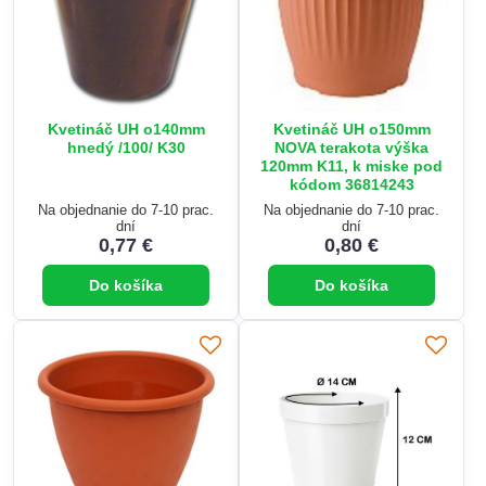
Kvetináč UH o140mm
Kvetináč UH o150mm
hnedý /100/ K30
NOVA terakota výška
120mm K11, k miske pod
kódom 36814243
Na objednanie do 7-10 prac.
Na objednanie do 7-10 prac.
dní
dní
0,77 €
0,80 €
Do košíka
Do košíka