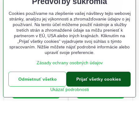
Predvoľby súkromia
Cookies používame na zlepšenie vašej návštevy tejto webovej
stránky, analýzu jej výkonnosti a zhromažďovanie údajov o jej
používaní. Na tento účel môžeme použiť nástroje a služby
tretích strán a zhromaždené údaje sa môžu preniesť k
partnerom v EÚ, USA alebo iných krajinách. Kliknutím na
„Prijať všetky cookies“ vyjadrujete svoj súhlas s týmto
spracovaním. Nižšie môžete nájsť podrobné informácie alebo
Kvetináč UH o147 mm
Kvetináč UH o200mm
upraviť svoje preferencie.
FURU biely výška 124 mm
NOVA terakota výška
160mm K12, k miske pod
Zásady ochrany osobných údajov
kódom 36814245
Na objednanie do 7-10 prac.
Vypredané
dní
Odmietnuť všetko
Prijať všetky cookies
1,44 €
1,52 €
Ukázať podrobnosti
Zobraziť
Do košíka