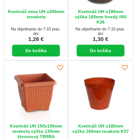
Kvetináč misa UH o200mm
Kvetináč UH o180mm
terrakota
výška 160mm hnedý /40/
K36
Na objednanie do 7-10 prac.
Na objednanie do 7-10 prac.
dní
dní
1,26 €
1,30 €
Do košíka
Do košíka
Kvetináč UH 150x150mm
Kvetináč UH o180mm
terakota výška 130mm
výška 160mm terakota K37
štvorcový TERRA