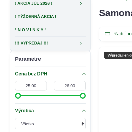
! AKCIA JÚL 2026 !
Samona
! TÝŽDENNÁ AKCIA !
! N O V I N K Y !
Radiť po
!!! VÝPREDAJ !!!
Výpredaj len 
Parametre
Cena bez DPH
Od:
Do:
Výrobca