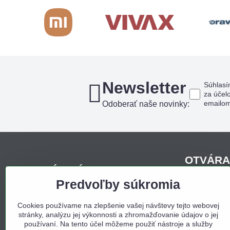
Newsletter
Súhlasí
za účel
emailo
Odoberať naše novinky:
OTVÁRA
KDE NÁS NÁJDETE
Predvoľby súkromia
Pondelo
Sídlo firmy, korešpondenčná adresa,
Utorok
osobný odber:
Cookies používame na zlepšenie vašej návštevy tejto webovej
Streda
stránky, analýzu jej výkonnosti a zhromažďovanie údajov o jej
Obchodný dom Bojná
Štvrtok
používaní. Na tento účel môžeme použiť nástroje a služby
Bojná 657