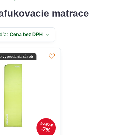
fukovacie matrace
dľa:
Cena bez DPH
do vypredania zásob
27,57 €
7%