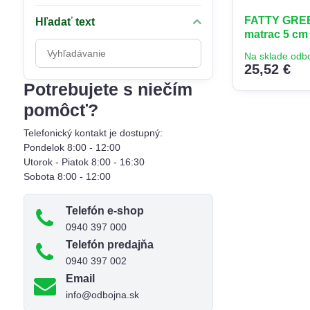
FATTY GREE
Hľadať text
matrac 5 cm
Prehľadať
Na sklade odb
výsledky
25,52 €
filtra
Potrebujete s niečím
fulltextom
pomôcť?
Telefonický kontakt je dostupný:
Pondelok 8:00 - 12:00
Utorok - Piatok 8:00 - 16:30
Sobota 8:00 - 12:00
Telefón e-shop
0940 397 000
Telefón predajňa
0940 397 002
Email
info@odbojna.sk