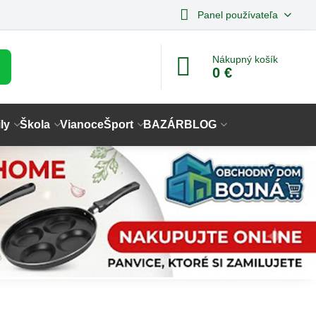
Panel používateľa
Nákupný košík
0 €
ly
Škola
Vianoce
Šport
BAZÁR
BLOG