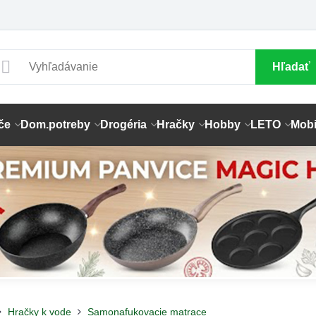
Hľadať
če
Dom.potreby
Drogéria
Hračky
Hobby
LETO
Mobi
Hračky k vode
Samonafukovacie matrace