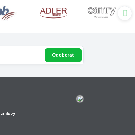
Odoberať
 zmluvy