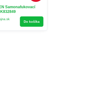
N Samonafukovací
 K832849
ojna.sk
Do košíka