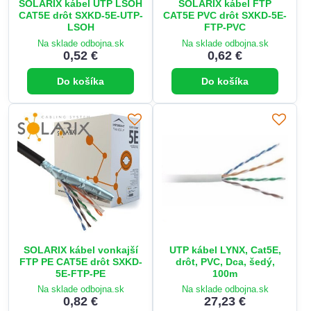
SOLARIX kábel UTP LSOH
SOLARIX kábel FTP
CAT5E drôt SXKD-5E-UTP-
CAT5E PVC drôt SXKD-5E-
LSOH
FTP-PVC
Na sklade odbojna.sk
Na sklade odbojna.sk
0,52 €
0,62 €
Do košíka
Do košíka
SOLARIX kábel vonkajší
UTP kábel LYNX, Cat5E,
FTP PE CAT5E drôt SXKD-
drôt, PVC, Dca, šedý,
5E-FTP-PE
100m
Na sklade odbojna.sk
Na sklade odbojna.sk
0,82 €
27,23 €