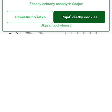
Zásady ochrany osobných údajov
Do košíka
Do košíka
Odmietnuť všetko
Prijať všetky cookies
Ukázať podrobnosti
LT5013 detské príbory set
Lyžička na limo HOTEL
4ks KID LAMART
sada 6ks blist
Na objednanie do 7-10 prac.
Na sklade odbojna.sk
dní
5,99 €
6,36 €
Do košíka
Do košíka