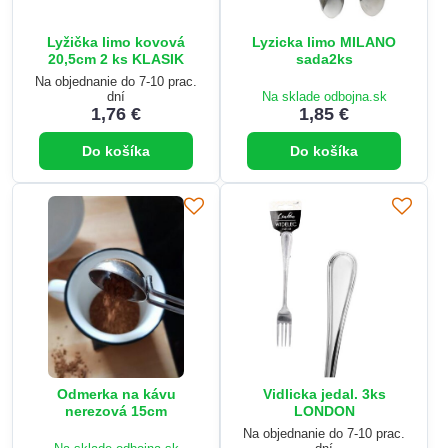
Lyžička limo kovová
Lyzicka limo MILANO
20,5cm 2 ks KLASIK
sada2ks
Na objednanie do 7-10 prac.
dní
Na sklade odbojna.sk
1,76 €
1,85 €
Do košíka
Do košíka
Odmerka na kávu
Vidlicka jedal. 3ks
nerezová 15cm
LONDON
Na objednanie do 7-10 prac.