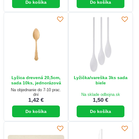
Do košíka
Do košíka
Lyžica drevená 20,5cm,
Lyžička/vareška 3ks sada
sada 10ks, jednorázová
biele
Na objednanie do 7-10 prac.
dní
Na sklade odbojna.sk
1,42 €
1,50 €
Do košíka
Do košíka