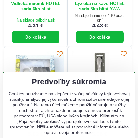
Vidlička múčnik HOTEL
Lyžička na kávu HOTEL
sada 6ks blist
sada 6ks blist YWW
Na objednanie do 7-10 prac.
Na sklade odbojna.sk
dní
4,31 €
4,43 €
Do košíka
Do košíka
Predvoľby súkromia
Cookies používame na zlepšenie vašej návštevy tejto webovej
stránky, analýzu jej výkonnosti a zhromažďovanie údajov o jej
používaní. Na tento účel môžeme použiť nástroje a služby
tretích strán a zhromaždené údaje sa môžu preniesť k
Lyžička na zmrzlinu
Nož jedálenský HOTEL
partnerom v EÚ, USA alebo iných krajinách. Kliknutím na
HOTEL SADA 6 ks krab
sada 3ks blist
„Prijať všetky cookies“ vyjadrujete svoj súhlas s týmto
Na objednanie do 7-10 prac.
spracovaním. Nižšie môžete nájsť podrobné informácie alebo
Na sklade odbojna.sk
dní
upraviť svoje preferencie.
5,02 €
5,36 €