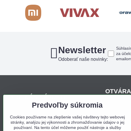
Newsletter
Súhlasí
za účel
emailo
Odoberať naše novinky:
OTVÁRA
KDE NÁS NÁJDETE
Predvoľby súkromia
Pondelo
Sídlo firmy, korešpondenčná adresa,
Utorok
osobný odber:
Cookies používame na zlepšenie vašej návštevy tejto webovej
Streda
stránky, analýzu jej výkonnosti a zhromažďovanie údajov o jej
Obchodný dom Bojná
Štvrtok
používaní. Na tento účel môžeme použiť nástroje a služby
Bojná 657