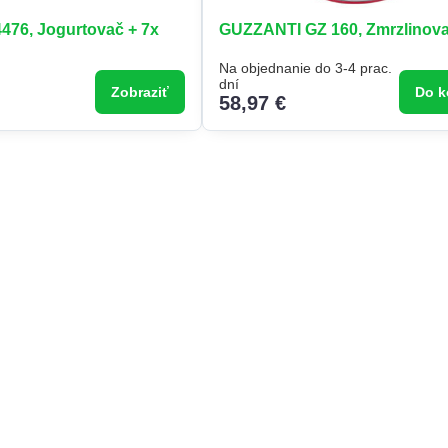
76, Jogurtovač + 7x
GUZZANTI GZ 160, Zmrzlinov
Na objednanie do 3-4 prac.
dní
Zobraziť
Do k
58,97 €