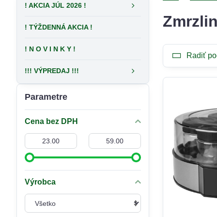
! AKCIA JÚL 2026 !
Zmrzli
! TÝŽDENNÁ AKCIA !
! N O V I N K Y !
Radiť po
!!! VÝPREDAJ !!!
Parametre
Cena bez DPH
Od:
Do:
Výrobca