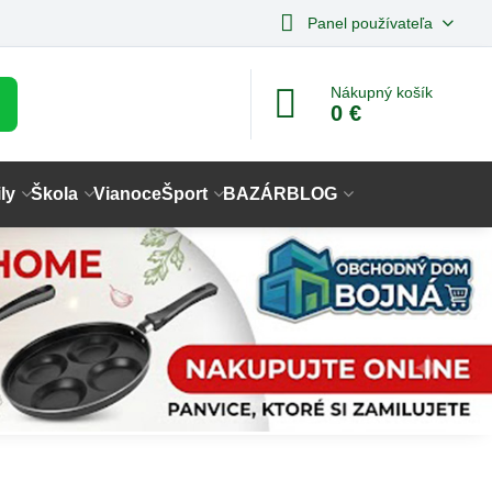
Panel používateľa
Nákupný košík
0 €
ly
Škola
Vianoce
Šport
BAZÁR
BLOG