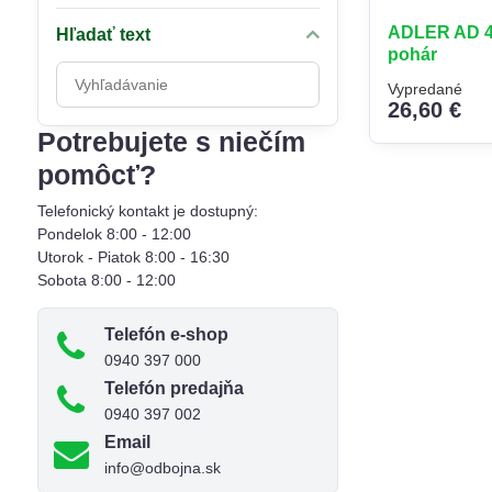
ADLER AD 44
Hľadať text
pohár
Prehľadať
Vypredané
výsledky
26,60 €
filtra
Potrebujete s niečím
fulltextom
pomôcť?
Telefonický kontakt je dostupný:
Pondelok 8:00 - 12:00
Utorok - Piatok 8:00 - 16:30
Sobota 8:00 - 12:00
Telefón e-shop
0940 397 000
Telefón predajňa
0940 397 002
Email
info@odbojna.sk