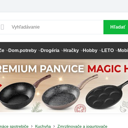
Hľadať
če
Dom.potreby
Drogéria
Hračky
Hobby
LETO
Mobi
máce spotrebiče
Kuchyňa
Zmrzlinovače a jogurtovače