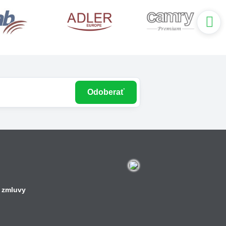
Odoberať
 zmluvy