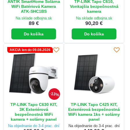
ANTIK SmartHome Solárna
TP-LINK Tapo C610,
WiFi Batériová Kamera
Vonkajšia bezpečnostná
ATK-SHC1BS
kamera
Na sklade odbojna.sk
Na sklade odbojna.sk
89 €
90,20 €
Do košíka
Do košíka
AKCIA len do 09.08.2026
13%
TP-LINK Tapo C630 KIT,
TP-LINK Tapo C425 KIT,
3K Exteriérová
Exteriérová bezpečnostná
bezpečnostná WiFi
WiFi kamera 1ks + solárny
kamera + solárny panel
panel
Na objednanie do 3-4 prac. dní
Na objednanie do 3-4 prac. dní