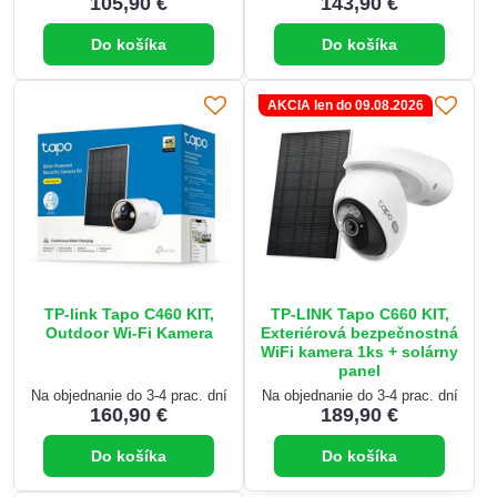
105,90 €
143,90 €
Do košíka
Do košíka
AKCIA len do 09.08.2026
TP-link Tapo C460 KIT,
TP-LINK Tapo C660 KIT,
Outdoor Wi-Fi Kamera
Exteriérová bezpečnostná
WiFi kamera 1ks + solárny
panel
Na objednanie do 3-4 prac. dní
Na objednanie do 3-4 prac. dní
160,90 €
189,90 €
Do košíka
Do košíka