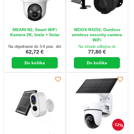
MEARI N2, Smart WiFi
WOOX R4252, Outdoor
Kamera 2K, biela + Solar
wireless security camera
WiFi
Na objednanie do 3-4 prac. dní
Na sklade odbojna.sk
62,72 €
77,80 €
Do košíka
Do košíka
12%