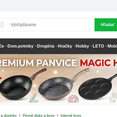
Hľadať
če
Dom.potreby
Drogéria
Hračky
Hobby
LETO
Mobi
 a doplnky
Pevné disky a boxy
Interné boxy