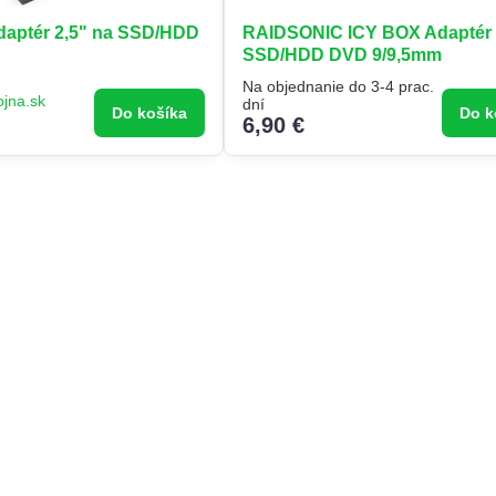
aptér 2,5" na SSD/HDD
RAIDSONIC ICY BOX Adaptér
SSD/HDD DVD 9/9,5mm
Na objednanie do 3-4 prac.
ojna.sk
dní
Do košíka
Do k
6,90 €