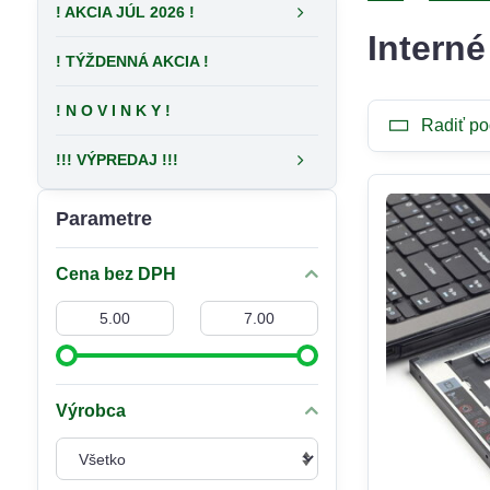
! AKCIA JÚL 2026 !
Intern
! TÝŽDENNÁ AKCIA !
! N O V I N K Y !
Radiť po
!!! VÝPREDAJ !!!
Parametre
Cena bez DPH
Od:
Do:
Výrobca