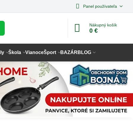
Panel používateľa
Nákupný košík
0 €
ly
Škola
Vianoce
Šport
BAZÁR
BLOG