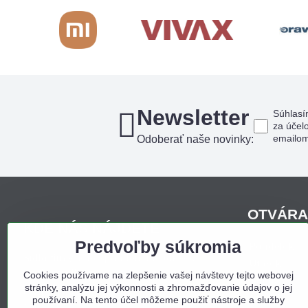
Newsletter
Súhlasí
za účel
emailo
Odoberať naše novinky:
OTVÁRA
KDE NÁS NÁJDETE
Predvoľby súkromia
Pondelo
Sídlo firmy, korešpondenčná adresa,
Utorok
osobný odber:
Cookies používame na zlepšenie vašej návštevy tejto webovej
Streda
stránky, analýzu jej výkonnosti a zhromažďovanie údajov o jej
Obchodný dom Bojná
Štvrtok
používaní. Na tento účel môžeme použiť nástroje a služby
Bojná 657