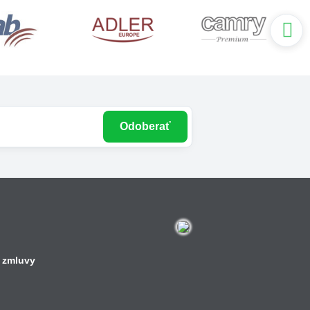
Odoberať
 zmluvy