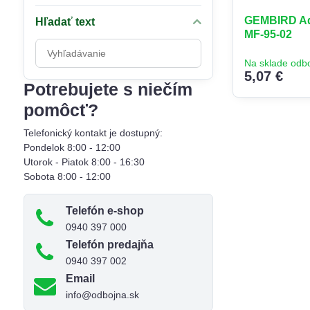
GEMBIRD Ad
Hľadať text
MF-95-02
Prehľadať
výsledky
Na sklade odb
5,07 €
filtra
Potrebujete s niečím
fulltextom
pomôcť?
Telefonický kontakt je dostupný:
Pondelok 8:00 - 12:00
Utorok - Piatok 8:00 - 16:30
Sobota 8:00 - 12:00
Telefón e-shop
0940 397 000
Telefón predajňa
0940 397 002
Email
info@odbojna.sk