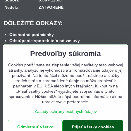
Nedeľa
ZATVORENÉ
DÔLEŽITÉ ODKAZY:
Obchodné podmienky
Odstúpenie spotrebiteľa od zmluvy
Reklamačný poriadok
Predvoľby súkromia
Reklamačný formulár
Spôsob dopravy
Cookies používame na zlepšenie vašej návštevy tejto webovej
Spôsob platby
stránky, analýzu jej výkonnosti a zhromažďovanie údajov o jej
Nákup na splátky
používaní. Na tento účel môžeme použiť nástroje a služby
Ochrana osobných údajov
tretích strán a zhromaždené údaje sa môžu preniesť k
Cookies
partnerom v EÚ, USA alebo iných krajinách. Kliknutím na
Kontakt
„Prijať všetky cookies“ vyjadrujete svoj súhlas s týmto
spracovaním. Nižšie môžete nájsť podrobné informácie alebo
upraviť svoje preferencie.
Zásady ochrany osobných údajov
©
2026
Copyright
Odmietnuť všetko
Prijať všetky cookies