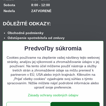
Sobota
8:00 - 12:00
Nedeľa
ZATVORENÉ
DÔLEŽITÉ ODKAZY:
Obchodné podmienky
Odstúpenie spotrebiteľa od zmluvy
Reklamačný poriadok
Predvoľby súkromia
Reklamačný formulár
Spôsob dopravy
Cookies používame na zlepšenie vašej návštevy tejto webovej
Spôsob platby
stránky, analýzu jej výkonnosti a zhromažďovanie údajov o jej
Nákup na splátky
používaní. Na tento účel môžeme použiť nástroje a služby
Ochrana osobných údajov
tretích strán a zhromaždené údaje sa môžu preniesť k
Cookies
partnerom v EÚ, USA alebo iných krajinách. Kliknutím na
Kontakt
„Prijať všetky cookies“ vyjadrujete svoj súhlas s týmto
spracovaním. Nižšie môžete nájsť podrobné informácie alebo
upraviť svoje preferencie.
Zásady ochrany osobných údajov