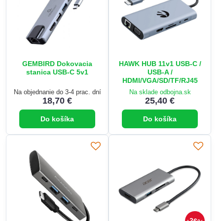
GEMBIRD Dokovacia
HAWK HUB 11v1 USB-C /
stanica USB-C 5v1
USB-A /
HDMI/VGA/SD/TF/RJ45
Na objednanie do 3-4 prac. dní
Na sklade odbojna.sk
18,70 €
25,40 €
Do košíka
Do košíka
26%