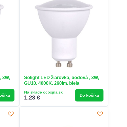
, 3W,
Solight LED žiarovka, bodová , 3W,
GU10, 4000K, 260lm, biela
Na sklade odbojna.sk
ošíka
Do košíka
1,23 €