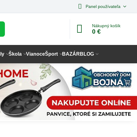
Panel používateľa
Nákupný košík
0 €
ly
Škola
Vianoce
Šport
BAZÁR
BLOG