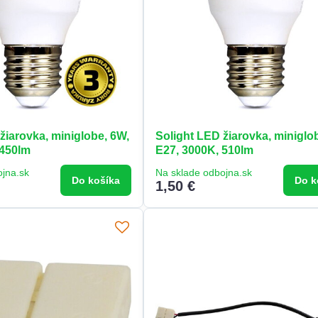
žiarovka, miniglobe, 6W,
Solight LED žiarovka, miniglo
 450lm
E27, 3000K, 510lm
ojna.sk
Na sklade odbojna.sk
Do košíka
Do k
1,50 €