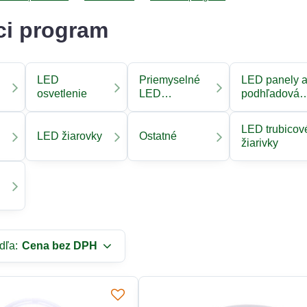
ci program
LED
Priemyselné
LED panely 
osvetlenie
LED
podhľadová
osvetlenie
svetla
LED trubicov
LED žiarovky
Ostatné
žiarivky
dľa:
Cena bez DPH