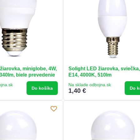
žiarovka, miniglobe, 4W,
Solight LED žiarovka, sviečka
340lm, biele prevedenie
E14, 4000K, 510lm
ojna.sk
Na sklade odbojna.sk
Do košíka
Do k
1,40 €