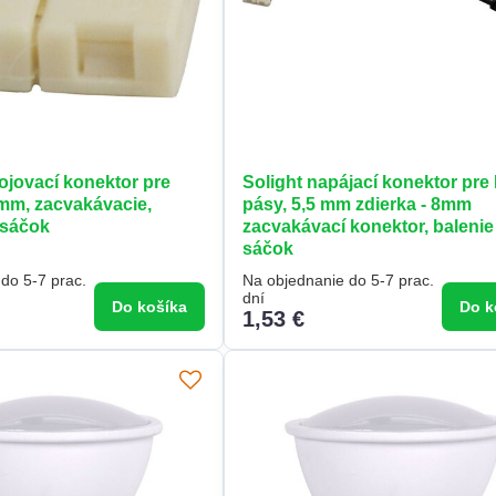
ojovací konektor pre
Solight napájací konektor pre
mm, zacvakávacie,
pásy, 5,5 mm zdierka - 8mm
 sáčok
zacvakávací konektor, balenie
sáčok
do 5-7 prac.
Na objednanie do 5-7 prac.
dní
Do košíka
Do k
1,53 €