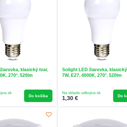
žiarovka, klasický tvar,
Solight LED žiarovka, klasický 
0K, 270°, 520lm
7W, E27, 4000K, 270°, 520lm
ojna.sk
Na sklade odbojna.sk
Do košíka
Do k
1,30 €