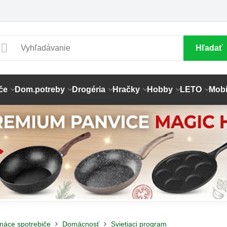
Hľadať
če
Dom.potreby
Drogéria
Hračky
Hobby
LETO
Mobi
máce spotrebiče
Domácnosť
Svietiaci program