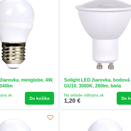
žiarovka, miniglobe, 4W,
Solight LED žiarovka, bodová 
 340lm
GU10, 3000K, 260lm, biela
ojna.sk
Na sklade odbojna.sk
Do košíka
Do k
1,20 €