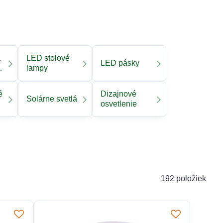
a
LED stolové
LED pásky
lampy
é
Dizajnové
Solárne svetlá
osvetlenie
192
položiek