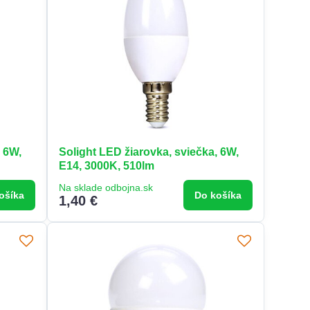
, 6W,
Solight LED žiarovka, sviečka, 6W,
E14, 3000K, 510lm
Na sklade odbojna.sk
ošíka
Do košíka
1,40 €