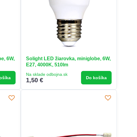
be, 6W,
Solight LED žiarovka, miniglobe, 6W,
E27, 4000K, 510lm
Na sklade odbojna.sk
ošíka
Do košíka
1,50 €