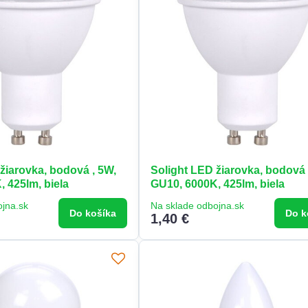
žiarovka, bodová , 5W,
Solight LED žiarovka, bodová 
 425lm, biela
GU10, 6000K, 425lm, biela
ojna.sk
Na sklade odbojna.sk
Do košíka
Do k
1,40 €