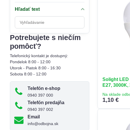
Hľadať text
Prehľadať
výsledky
filtra
Potrebujete s niečím
fulltextom
pomôcť?
Telefonický kontakt je dostupný:
Pondelok 8:00 - 12:00
Utorok - Piatok 8:00 - 16:30
Sobota 8:00 - 12:00
Solight LED 
E27, 3000K,
Telefón e-shop
Na sklade odb
0940 397 000
1,10 €
Telefón predajňa
0940 397 002
Email
info@odbojna.sk