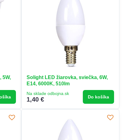
, 5W,
Solight LED žiarovka, sviečka, 6W,
E14, 6000K, 510lm
Na sklade odbojna.sk
ošíka
Do košíka
1,40 €