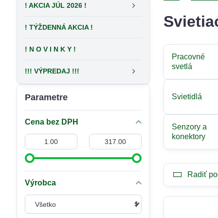
! AKCIA JÚL 2026 !
Svietia
! TÝŽDENNÁ AKCIA !
! N O V I N K Y !
Pracovné
svetlá
!!! VÝPREDAJ !!!
Parametre
Svietidlá
Cena bez DPH
Senzory a
konektory
Od:
Do:
Radiť po
Výrobca