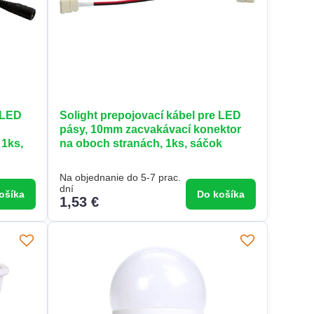
 LED
Solight prepojovací kábel pre LED
pásy, 10mm zacvakávací konektor
 1ks,
na oboch stranách, 1ks, sáčok
Na objednanie do 5-7 prac.
dní
ošíka
Do košíka
1,53 €